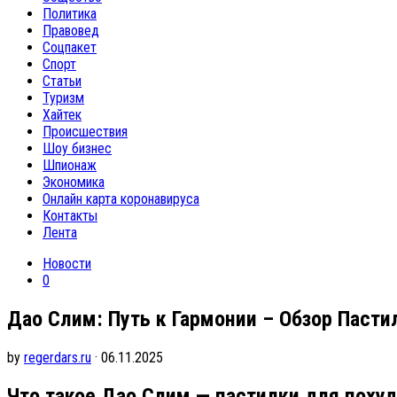
Политика
Правовед
Соцпакет
Спорт
Статьи
Туризм
Хайтек
Происшествия
Шоу бизнес
Шпионаж
Экономика
Онлайн карта коронавируса
Контакты
Лента
Новости
0
Дао Слим: Путь к Гармонии – Обзор Пасти
by
regerdars.ru
· 06.11.2025
Что такое Дао Слим — пастилки для похуд