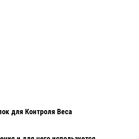
лок для Контроля Веса
ения и для чего используется