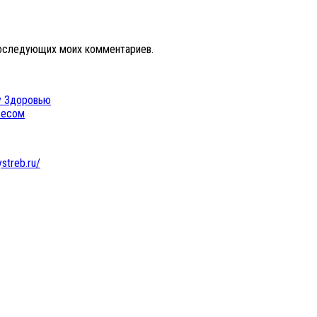
 последующих моих комментариев.
у Здоровью
весом
ystreb.ru/