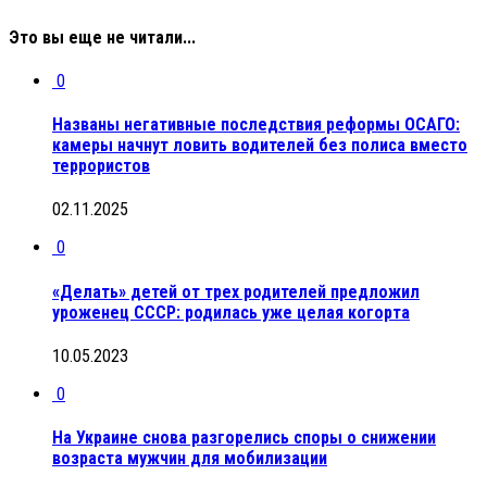
Это вы еще не читали...
0
Названы негативные последствия реформы ОСАГО:
камеры начнут ловить водителей без полиса вместо
террористов
02.11.2025
0
«Делать» детей от трех родителей предложил
уроженец СССР: родилась уже целая когорта
10.05.2023
0
На Украине снова разгорелись споры о снижении
возраста мужчин для мобилизации