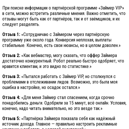
При поиске информации о партнёрской программе «Займер VIP»
в сети, можно встретить различные мнения. Важно отметить, что
отзывы могут быть как от партнёров, так и от заёмщиков, и их
следует разделять.
Отзыв 1:
«Сотрудничаю с Займером через партнёрскую
программу уже около года. Конверсия неплохая, выплаты
стабильные. Конечно, есть свои нюансы, но в целом доволен.»
Отзыв 2:
«Как вебмастер, могу сказать, что оффер Займера
достаточно конкурентный. Робот реально быстро одобряет, что
нравится клиентам, и это видно по статистике.»
Отзыв 3:
«Пытался работать с Займер VIP, но столкнулся с
проблемами в отслеживании лидов. Возможно, это была моя
ошибка в настройке, но осадок остался.»
Отзыв 4:
«Для меня Займер стал спасением, когда срочно
понадобились деньги. Одобрили за 15 минут, всё онлайн. Условия,
конечно, надо читать внимательно, но это везде так.»
Отзыв 5:
«Партнёрка Займера показала себя как надёжный
источник дохода. Главное — правильно настроить рекламные