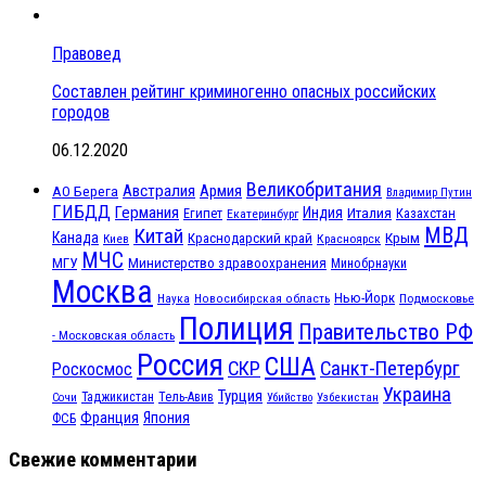
Правовед
Составлен рейтинг криминогенно опасных российских
городов
06.12.2020
Великобритания
Австралия
Армия
АО Берега
Владимир Путин
ГИБДД
Германия
Индия
Италия
Египет
Казахстан
Екатеринбург
МВД
Китай
Канада
Крым
Краснодарский край
Красноярск
Киев
МЧС
МГУ
Министерство здравоохранения
Минобрнауки
Москва
Нью-Йорк
Наука
Подмосковье
Новосибирская область
Полиция
Правительство РФ
- Московская область
Россия
США
СКР
Санкт-Петербург
Роскосмос
Украина
Турция
Таджикистан
Тель-Авив
Сочи
Убийство
Узбекистан
Франция
Япония
ФСБ
Свежие комментарии