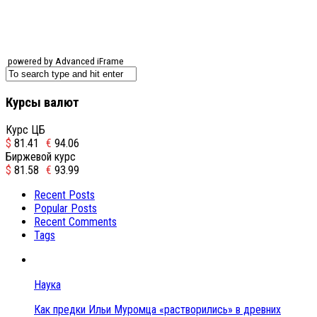
powered by Advanced iFrame
Курсы валют
Курс ЦБ
$
81.41
€
94.06
Биржевой курс
$
81.58
€
93.99
Recent Posts
Popular Posts
Recent Comments
Tags
Наука
Как предки Ильи Муромца «растворились» в древних