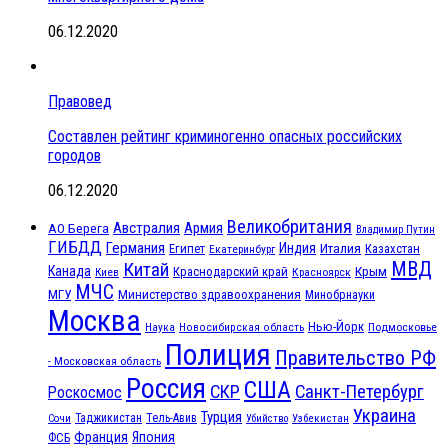
06.12.2020
Правовед
Составлен рейтинг криминогенно опасных российских
городов
06.12.2020
Великобритания
Австралия
Армия
АО Берега
Владимир Путин
ГИБДД
Германия
Индия
Италия
Египет
Казахстан
Екатеринбург
МВД
Китай
Канада
Крым
Краснодарский край
Красноярск
Киев
МЧС
МГУ
Министерство здравоохранения
Минобрнауки
Москва
Нью-Йорк
Наука
Подмосковье
Новосибирская область
Полиция
Правительство РФ
- Московская область
Россия
США
СКР
Санкт-Петербург
Роскосмос
Украина
Турция
Таджикистан
Тель-Авив
Сочи
Убийство
Узбекистан
Франция
Япония
ФСБ