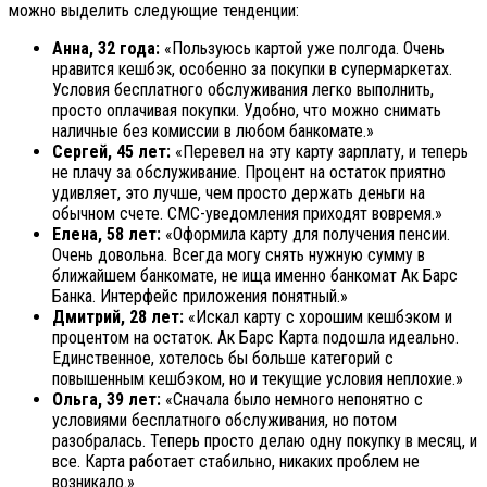
можно выделить следующие тенденции:
Анна, 32 года:
«Пользуюсь картой уже полгода. Очень
нравится кешбэк, особенно за покупки в супермаркетах.
Условия бесплатного обслуживания легко выполнить,
просто оплачивая покупки. Удобно, что можно снимать
наличные без комиссии в любом банкомате.»
Сергей, 45 лет:
«Перевел на эту карту зарплату, и теперь
не плачу за обслуживание. Процент на остаток приятно
удивляет, это лучше, чем просто держать деньги на
обычном счете. СМС-уведомления приходят вовремя.»
Елена, 58 лет:
«Оформила карту для получения пенсии.
Очень довольна. Всегда могу снять нужную сумму в
ближайшем банкомате, не ища именно банкомат Ак Барс
Банка. Интерфейс приложения понятный.»
Дмитрий, 28 лет:
«Искал карту с хорошим кешбэком и
процентом на остаток. Ак Барс Карта подошла идеально.
Единственное, хотелось бы больше категорий с
повышенным кешбэком, но и текущие условия неплохие.»
Ольга, 39 лет:
«Сначала было немного непонятно с
условиями бесплатного обслуживания, но потом
разобралась. Теперь просто делаю одну покупку в месяц, и
все. Карта работает стабильно, никаких проблем не
возникало.»