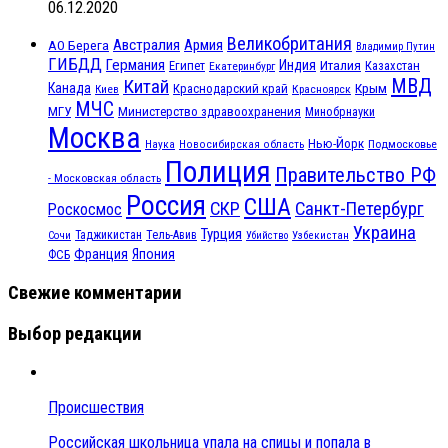
06.12.2020
Великобритания
Австралия
Армия
АО Берега
Владимир Путин
ГИБДД
Германия
Индия
Италия
Египет
Казахстан
Екатеринбург
МВД
Китай
Канада
Крым
Краснодарский край
Красноярск
Киев
МЧС
МГУ
Министерство здравоохранения
Минобрнауки
Москва
Нью-Йорк
Наука
Подмосковье
Новосибирская область
Полиция
Правительство РФ
- Московская область
Россия
США
СКР
Санкт-Петербург
Роскосмос
Украина
Турция
Таджикистан
Тель-Авив
Сочи
Убийство
Узбекистан
Франция
Япония
ФСБ
Свежие комментарии
Выбор редакции
Происшествия
Российская школьница упала на спицы и попала в