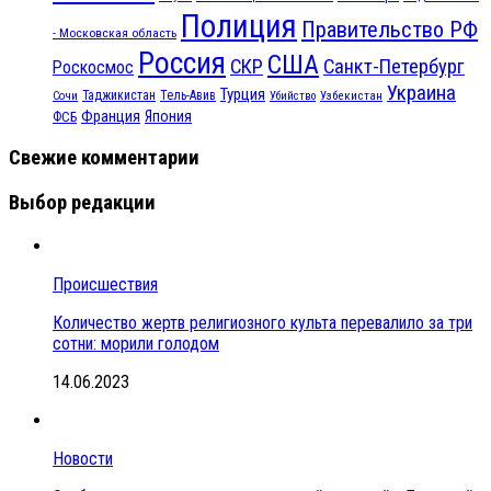
Полиция
Правительство РФ
- Московская область
Россия
США
СКР
Санкт-Петербург
Роскосмос
Украина
Турция
Таджикистан
Тель-Авив
Сочи
Убийство
Узбекистан
Франция
Япония
ФСБ
Свежие комментарии
Выбор редакции
Происшествия
Количество жертв религиозного культа перевалило за три
сотни: морили голодом
14.06.2023
Новости