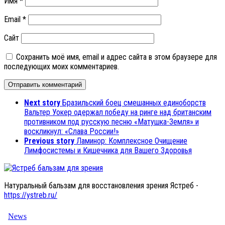
Имя
*
Email
*
Сайт
Сохранить моё имя, email и адрес сайта в этом браузере для
последующих моих комментариев.
Next story
Бразильский боец смешанных единоборств
Вальтер Уокер одержал победу на ринге над британским
противником под русскую песню «Матушка-Земля» и
воскликнул: «Слава России!»
Previous story
Ламинор: Комплексное Очищение
Лимфосистемы и Кишечника для Вашего Здоровья
Натуральный бальзам для восстановления зрения Ястреб -
https://ystreb.ru/