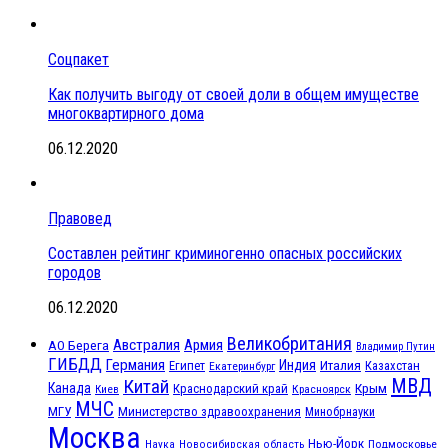
Соцпакет
Как получить выгоду от своей доли в общем имуществе
многоквартирного дома
06.12.2020
Правовед
Составлен рейтинг криминогенно опасных российских
городов
06.12.2020
Великобритания
Австралия
Армия
АО Берега
Владимир Путин
ГИБДД
Германия
Индия
Италия
Египет
Казахстан
Екатеринбург
МВД
Китай
Канада
Крым
Краснодарский край
Красноярск
Киев
МЧС
МГУ
Министерство здравоохранения
Минобрнауки
Москва
Нью-Йорк
Наука
Подмосковье
Новосибирская область