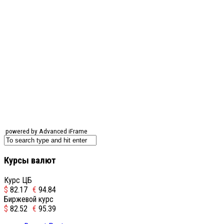
powered by Advanced iFrame
Курсы валют
Курс ЦБ
$
82.17
€
94.84
Биржевой курс
$
82.52
€
95.39