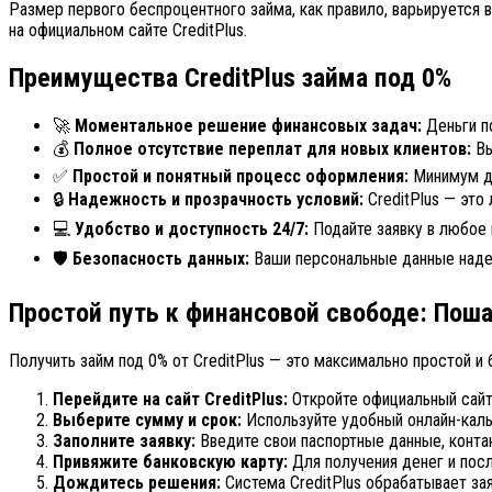
Размер первого беспроцентного займа, как правило, варьируется в
на официальном сайте CreditPlus.
Преимущества CreditPlus займа под 0%
🚀
Моментальное решение финансовых задач:
Деньги по
💰
Полное отсутствие переплат для новых клиентов:
Вы
✅
Простой и понятный процесс оформления:
Минимум до
🔒
Надежность и прозрачность условий:
CreditPlus — это
💻
Удобство и доступность 24/7:
Подайте заявку в любое 
🛡️
Безопасность данных:
Ваши персональные данные над
Простой путь к финансовой свободе: Пош
Получить займ под 0% от CreditPlus — это максимально простой и
Перейдите на сайт CreditPlus:
Откройте официальный сайт
Выберите сумму и срок:
Используйте удобный онлайн-каль
Заполните заявку:
Введите свои паспортные данные, конта
Привяжите банковскую карту:
Для получения денег и пос
Дождитесь решения:
Система CreditPlus обрабатывает за