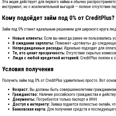
Эта акция действует для первого займа и обычно распространяет
инструмент, но с исключительной выгодой — полное отсутствие п
Кому подойдет займ под 0% от CreditPlus?
Займ под 0% станет идеальным решением для широкого круга люд
Новые клиенты:
Если вы никогда ранее не пользовались ус
В ожидании зарплаты:
Поможет «дотянуть» до следующего
Непредвиденные расходы:
Идеально подходит для оплаты
Те, кто ценит прозрачность:
Отсутствие скрытых комиссий
Люди с любой кредитной историей:
CreditPlus лоялен к 
Условия получения
Получить займ под 0% от CreditPlus удивительно просто. Вот осн
Возраст:
Вы должны быть совершеннолетним гражданином Р
Гражданство:
Наличие российского гражданства и действу
Документы:
Потребуется только паспорт и ИНН.
Доступ к интернету:
Заявка подается полностью онлайн, чт
Банковская карта:
Для получения средств и последующего