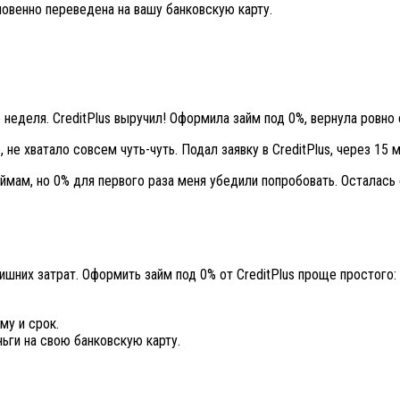
овенно переведена на вашу банковскую карту.
неделя. CreditPlus выручил! Оформила займ под 0%, вернула ровно с
е хватало совсем чуть-чуть. Подал заявку в CreditPlus, через 15 м
ймам, но 0% для первого раза меня убедили попробовать. Осталась 
шних затрат. Оформить займ под 0% от CreditPlus проще простого:
му и срок.
ьги на свою банковскую карту.