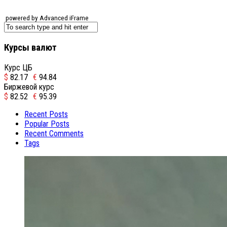
powered by Advanced iFrame
Курсы валют
Курс ЦБ
$
82.17
€
94.84
Биржевой курс
$
82.52
€
95.39
Recent Posts
Popular Posts
Recent Comments
Tags