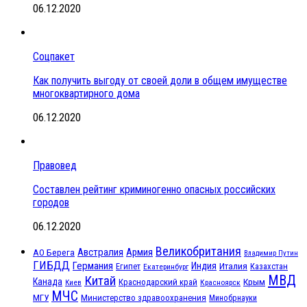
06.12.2020
Соцпакет
Как получить выгоду от своей доли в общем имуществе
многоквартирного дома
06.12.2020
Правовед
Составлен рейтинг криминогенно опасных российских
городов
06.12.2020
Великобритания
Австралия
Армия
АО Берега
Владимир Путин
ГИБДД
Германия
Индия
Италия
Египет
Казахстан
Екатеринбург
МВД
Китай
Канада
Крым
Краснодарский край
Красноярск
Киев
МЧС
МГУ
Министерство здравоохранения
Минобрнауки