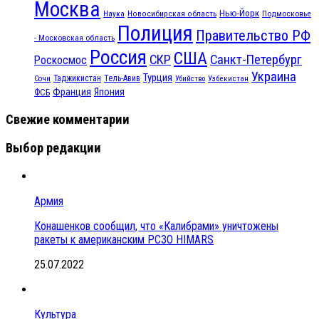
Москва
Нью-Йорк
Наука
Подмосковье
Новосибирская область
Полиция
Правительство РФ
- Московская область
Россия
США
СКР
Санкт-Петербург
Роскосмос
Украина
Турция
Таджикистан
Тель-Авив
Сочи
Убийство
Узбекистан
Франция
Япония
ФСБ
Свежие комментарии
Выбор редакции
Армия
Конашенков сообщил, что «Калибрами» уничтожены
ракеты к американским РСЗО HIMARS
25.07.2022
Культура