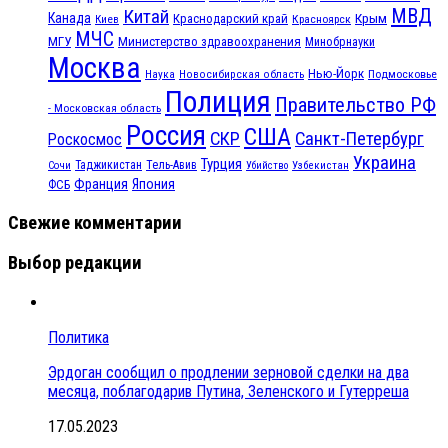
МВД
Китай
Канада
Крым
Краснодарский край
Красноярск
Киев
МЧС
МГУ
Министерство здравоохранения
Минобрнауки
Москва
Нью-Йорк
Наука
Подмосковье
Новосибирская область
Полиция
Правительство РФ
- Московская область
Россия
США
СКР
Санкт-Петербург
Роскосмос
Украина
Турция
Таджикистан
Тель-Авив
Сочи
Убийство
Узбекистан
Франция
Япония
ФСБ
Свежие комментарии
Выбор редакции
Политика
Эрдоган сообщил о продлении зерновой сделки на два
месяца, поблагодарив Путина, Зеленского и Гутерреша
17.05.2023