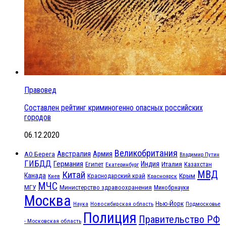
Правовед
Составлен рейтинг криминогенно опасных российских
городов
06.12.2020
Великобритания
Австралия
Армия
АО Берега
Владимир Путин
ГИБДД
Германия
Индия
Италия
Египет
Казахстан
Екатеринбург
МВД
Китай
Канада
Крым
Краснодарский край
Красноярск
Киев
МЧС
МГУ
Министерство здравоохранения
Минобрнауки
Москва
Нью-Йорк
Наука
Подмосковье
Новосибирская область
Полиция
Правительство РФ
- Московская область