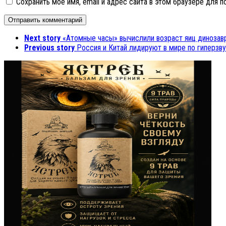
Сохранить моё имя, email и адрес сайта в этом браузере для
Next story
«Атомные часы» вычислили возраст яиц динозав
Previous story
Россия и Китай лидируют в мире по гиперз