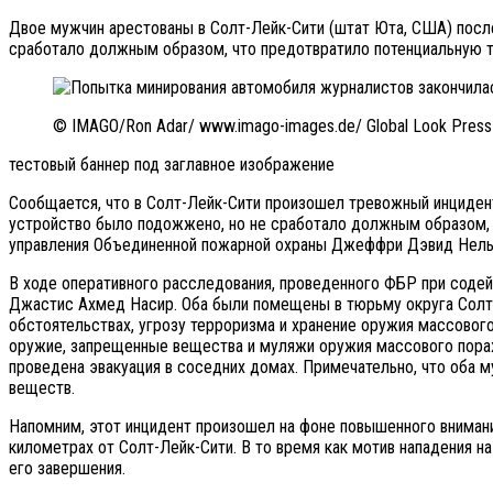
Двое мужчин арестованы в Солт-Лейк-Сити (штат Юта, США) посл
сработало должным образом, что предотвратило потенциальную 
© IMAGO/Ron Adar/ www.imago-images.de/ Global Look Press
тестовый баннер под заглавное изображение
Сообщается, что в Солт-Лейк-Сити произошел тревожный инциден
устройство было подожжено, но не сработало должным образом, 
управления Объединенной пожарной охраны Джеффри Дэвид Нельсон
В ходе оперативного расследования, проведенного ФБР при соде
Джастис Ахмед Насир. Оба были помещены в тюрьму округа Солт-
обстоятельствах, угрозу терроризма и хранение оружия массовог
оружие, запрещенные вещества и муляжи оружия массового пораж
проведена эвакуация в соседних домах. Примечательно, что оба 
веществ.
Напомним, этот инцидент произошел на фоне повышенного внимани
километрах от Солт-Лейк-Сити. В то время как мотив нападения 
его завершения.