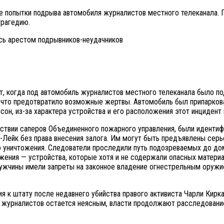
е попытки подрыва автомобиля журналистов местного телеканала. 
трагедию.
т, когда под автомобиль журналистов местного телеканала было п
что предотвратило возможные жертвы. Автомобиль был припаркова
, из-за характера устройства и его расположения этот инцидент 
йствии саперов Объединенного пожарного управления, были иденти
Лейк без права внесения залога. Им могут быть предъявлены серь
о уничтожения. Следователи проследили путь подозреваемых до дом
ения — устройства, которые хотя и не содержали опасных материал
мужчины имели запреты на законное владение огнестрельным оружи
я к штату после недавнего убийства правого активиста Чарли Кирк
на журналистов остается неясным, власти продолжают расследован