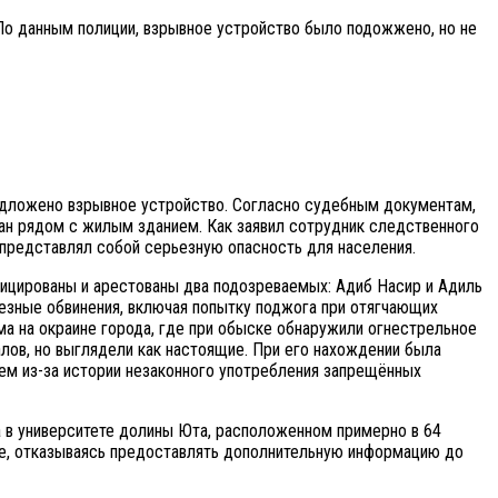
По данным полиции, взрывное устройство было подожжено, но не
одложено взрывное устройство. Согласно судебным документам,
н рядом с жилым зданием. Как заявил сотрудник следственного
представлял собой серьезную опасность для населения.
фицированы и арестованы два подозреваемых: Адиб Насир и Адиль
езные обвинения, включая попытку поджога при отягчающих
а на окраине города, где при обыске обнаружили огнестрельное
ов, но выглядели как настоящие. При его нахождении была
ем из-за истории незаконного употребления запрещённых
а в университете долины Юта, расположенном примерно в 64
ие, отказываясь предоставлять дополнительную информацию до