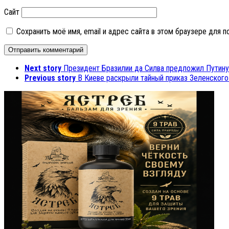
Сайт
Сохранить моё имя, email и адрес сайта в этом браузере для
Next story
Президент Бразилии да Силва предложил Путину
Previous story
В Киеве раскрыли тайный приказ Зеленског