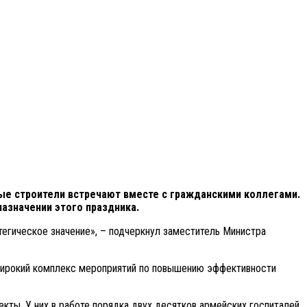
ые строители встречают вместе с гражданскими коллегами.
назначении этого праздника.
тегическое значение», – подчеркнул заместитель Министра
широкий комплекс мероприятий по повышению эффективности
кты. У них в работе порядка двух десятков армейских госпиталей