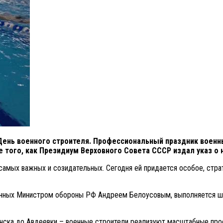
День военного строителя. Профессиональный праздник военн
е того, как Президиум Верховного Совета СССР издал указ о 
самых важных и созидательных. Сегодня ей придается особое, стра
ленных Министром обороны РФ Андреем Белоусовым, выполняется 
анска до Авдеевки – военные строители реализуют масштабные прое