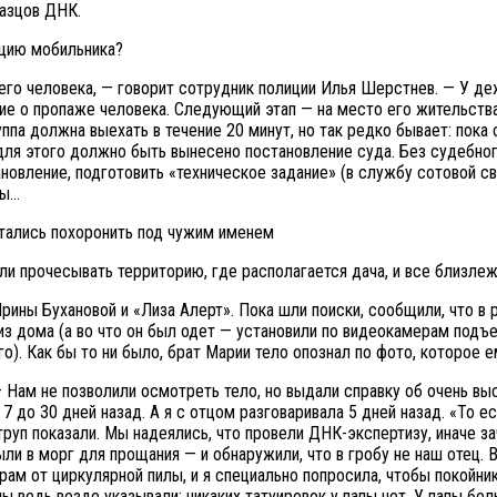
разцов ДНК.
ацию мобильника?
го человека, — говорит сотрудник полиции Илья Шерстнев. — У де
ие о пропаже человека. Следующий этап — на место его жительства
па должна выехать в течение 20 минут, но так редко бывает: пока 
для этого должно быть вынесено постановление суда. Без судебно
ановление, подготовить «техническое задание» (в службу сотовой св
ты…
и прочесывать территорию, где располагается дача, и все близле
рины Бухановой и «Лиза Алерт». Пока шли поиски, сообщили, что в
 из дома (а во что он был одет — установили по видеокамерам подъ
го). Как бы то ни было, брат Марии тело опознал по фото, которое 
Нам не позволили осмотреть тело, но выдали справку об очень выс
7 до 30 дней назад. А я с отцом разговаривала 5 дней назад. «То ес
труп показали. Мы надеялись, что провели ДНК-экспертизу, иначе з
ли в морг для прощания — и обнаружили, что в гробу не наш отец. 
ам от циркулярной пилы, и я специально попросила, чтобы покойник
ы ведь везде указывали: никаких татуировок у папы нет. У папы бель