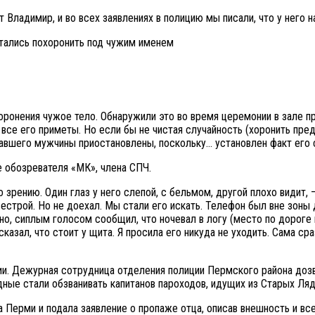
т Владимир, и во всех заявлениях в полицию мы писали, что у него на
онения чужое тело. Обнаружили это во время церемонии в зале пр
се его приметы. Но если бы не чистая случайность (хоронить пред
авшего мужчины приостановлены, поскольку… установлен факт его с
е обозревателя «МК», члена СПЧ.
о зрению. Один глаз у него слепой, с бельмом, другой плохо види
сестрой. Но не доехал. Мы стали его искать. Телефон был вне зоны 
но, сиплым голосом сообщил, что ночевал в логу (место по дороге на
сказал, что стоит у щита. Я просила его никуда не уходить. Сама с
ии. Дежурная сотрудница отделения полиции Пермского района доз
ные стали обзванивать капитанов пароходов, идущих из Старых Ляд
 Перми и подала заявление о пропаже отца, описав внешность и вс