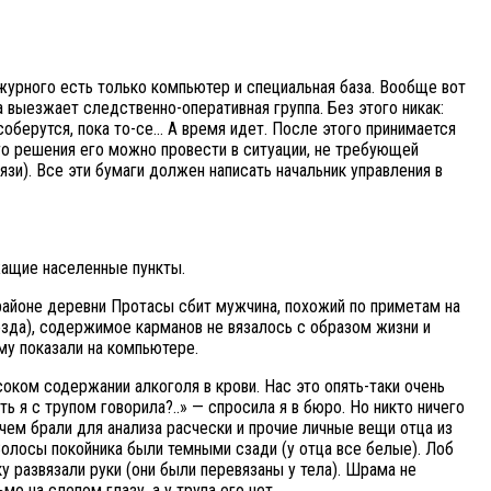
журного есть только компьютер и специальная база. Вообще вот
 выезжает следственно-оперативная группа. Без этого никак:
соберутся, пока то-се… А время идет. После этого принимается
го решения его можно провести в ситуации, не требующей
язи). Все эти бумаги должен написать начальник управления в
жащие населенные пункты.
 районе деревни Протасы сбит мужчина, похожий по приметам на
езда), содержимое карманов не вязалось с образом жизни и
ему показали на компьютере.
оком содержании алкоголя в крови. Нас это опять-таки очень
ть я с трупом говорила?..» — спросила я в бюро. Но никто ничего
ачем брали для анализа расчески и прочие личные вещи отца из
Волосы покойника были темными сзади (у отца все белые). Лоб
у развязали руки (они были перевязаны у тела). Шрама не
мо на слепом глазу, а у трупа его нет…