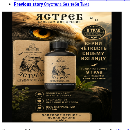
Previous story
Опустела без тебя Тьма