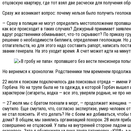
отцовскую квартиру, где тот взял две расчески для получения об
Сразу же возникает вопрос: почему нельзя было получить геолок
— Сразу в полиции не могут определить местоположение пропавше
как все происходит в таких случаях? Дежурный принимает заявлен
вдруг родственники обманывают, что-то скрывают? По приказу груп
решение о необходимости биллинга, определения геолокации. Но 
отлагательств, но для этого надо составить рапорт, написать пост
звании генерала. На это уходит время. А счет может идти на мину
Но вернемся к хронологии. Родственники тем временем продолжал
22 июля к поискам подключилось два поисковых отряда — имени И
Горбача. Но на трупе была не та одежда, в которой Горбач вышел
характером (сигареты, водка — все это, уверяли родные, не про не
— 27 июля мы с братом поехали в морг, — продолжает женщина. — 
смутило. Еще смутило, что, согласно экспертизе, умер человек от 
не стал пояснять. И что делать? Не с боем же добиваться, чтобы 
дома? В общем, мы занялись организацией похорон. 28 июля прибы
совершенно не отцовский. У папы на внутренней стороне ладони шр
оказалось. Зато я обнаружила на руке трупа татуировку «ЮРА», а м