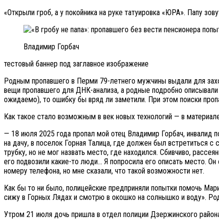
«Открыли гроб, а у покойника на руке татуировка «ЮРА». Папу зову
Владимир Горбач
тестовый баннер под заглавное изображение
Родным пропавшего в Перми 79-летнего мужчины выдали для захор
вещи пропавшего для ДНК-анализа, а родные подробно описывали в
ожидаемо), то ошибку бы вряд ли заметили. При этом поиски проп
Как такое стало возможным в век новых технологий — в материал
— 18 июля 2025 года пропал мой отец Владимир Горбач, инвалид п
на дачу, в поселок Горная Талица, где должен был встретиться с 
трубку, но не мог назвать место, где находился. Сбивчиво, рассеян
его подвозили какие-то люди… Я попросила его описать место. Он 
номеру телефона, но мне сказали, что такой возможности нет.
Как бы то ни было, полицейские предприняли попытки помочь Мар
сижу в Горных Лядах и смотрю в окошко на солнышко и воду». Род
Утром 21 июля дочь пришла в отдел полиции Дзержинского района