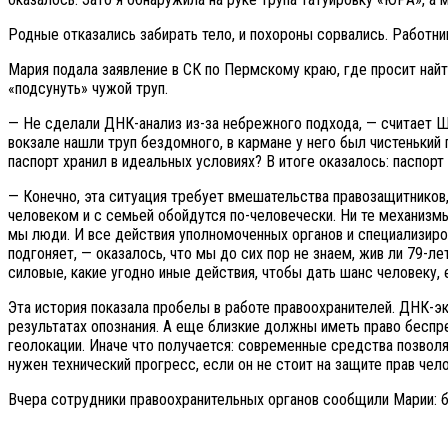
Родные отказались забирать тело, и похороны сорвались. Работни
Мария подала заявление в СК по Пермскому краю, где просит найти
«подсунуть» чужой труп.
— Не сделали ДНК-анализ из-за небрежного подхода, — считает Ш
вокзале нашли труп бездомного, в кармане у него был чистенький 
паспорт хранил в идеальных условиях? В итоге оказалось: паспорт 
— Конечно, эта ситуация требует вмешательства правозащитников
человеком и с семьей обойдутся по-человечески. Ни те механизм
мы люди. И все действия уполномоченных органов и специализиро
подгоняет, — оказалось, что мы до сих пор не знаем, жив ли 79
силовые, какие угодно иные действия, чтобы дать шанс человеку,
Эта история показала пробелы в работе правоохранителей. ДНК-э
результатах опознания. А еще близкие должны иметь право беспреп
геолокации. Иначе что получается: современные средства позволя
нужен технический прогресс, если он не стоит на защите прав чел
Вчера сотрудники правоохранительных органов сообщили Марии: б