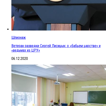
Шпионаж
Ветеран разведки Сергей Лисицын: о «бабьем царстве» и
«ведьмах из ЦРУ»
06.12.2020