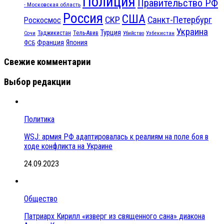
Полиция
Правительство РФ
- Московская область
Россия
США
СКР
Санкт-Петербург
Роскосмос
Украина
Турция
Таджикистан
Тель-Авив
Сочи
Убийство
Узбекистан
Франция
Япония
ФСБ
Свежие комментарии
Выбор редакции
Политика
WSJ: армия РФ адаптировалась к реалиям на поле боя в
ходе конфликта на Украине
24.09.2023
Общество
Патриарх Кирилл «изверг из священного сана» диакона