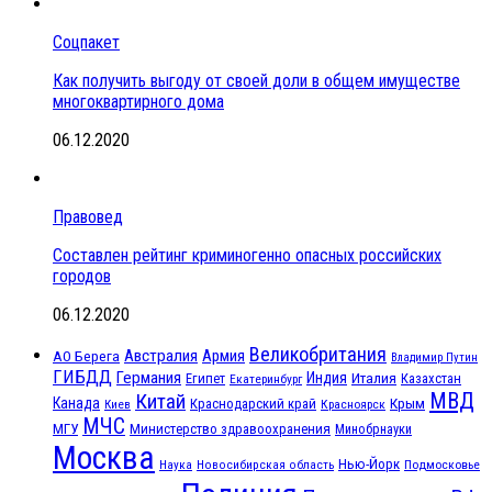
Соцпакет
Как получить выгоду от своей доли в общем имуществе
многоквартирного дома
06.12.2020
Правовед
Составлен рейтинг криминогенно опасных российских
городов
06.12.2020
Великобритания
Австралия
Армия
АО Берега
Владимир Путин
ГИБДД
Германия
Индия
Италия
Египет
Казахстан
Екатеринбург
МВД
Китай
Канада
Крым
Краснодарский край
Красноярск
Киев
МЧС
МГУ
Министерство здравоохранения
Минобрнауки
Москва
Нью-Йорк
Наука
Подмосковье
Новосибирская область