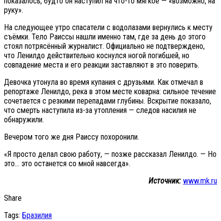
показалось, будто он наступил на что-то мягкое — «возможно, на
руку».
На следующее утро спасатели с водолазами вернулись к месту
съёмки. Тело Раиссы нашли именно там, где за день до этого
стоял потрясённый журналист. Официально не подтверждено,
что Ленилдо действительно коснулся ногой погибшей, но
совпадение места и его реакции заставляют в это поверить.
Девочка утонула во время купания с друзьями. Как отмечал в
репортаже Ленилдо, река в этом месте коварна: сильное течение
сочетается с резкими перепадами глубины. Вскрытие показало,
что смерть наступила из-за утопления — следов насилия не
обнаружили.
Вечером того же дня Раиссу похоронили.
«Я просто делал свою работу, — позже рассказал Ленилдо. — Но
это… это останется со мной навсегда».
Источник:
www.mk.ru
Share
Tags:
Бразилия