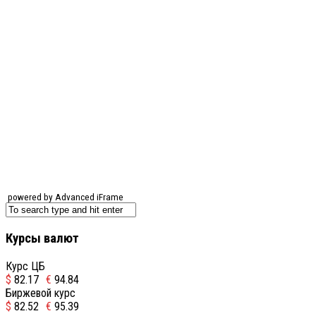
powered by Advanced iFrame
Курсы валют
Курс ЦБ
$
82.17
€
94.84
Биржевой курс
$
82.52
€
95.39