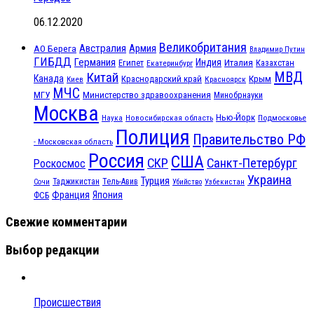
06.12.2020
Великобритания
Австралия
Армия
АО Берега
Владимир Путин
ГИБДД
Германия
Индия
Италия
Египет
Казахстан
Екатеринбург
МВД
Китай
Канада
Крым
Краснодарский край
Красноярск
Киев
МЧС
МГУ
Министерство здравоохранения
Минобрнауки
Москва
Нью-Йорк
Наука
Подмосковье
Новосибирская область
Полиция
Правительство РФ
- Московская область
Россия
США
СКР
Санкт-Петербург
Роскосмос
Украина
Турция
Таджикистан
Тель-Авив
Сочи
Убийство
Узбекистан
Франция
Япония
ФСБ
Свежие комментарии
Выбор редакции
Происшествия