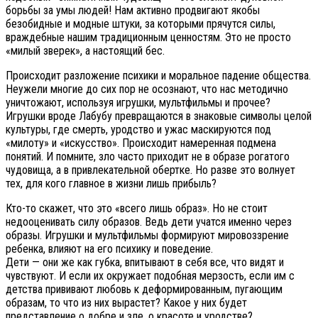
борьбы за умы людей! Нам активно продвигают якобы
безобидные и модные штуки, за которыми прячутся силы,
враждебные нашим традиционным ценностям. Это не просто
«милый зверек», а настоящий бес.
Происходит разложение психики и моральное падение общества.
Неужели многие до сих пор не осознают, что нас методично
уничтожают, используя игрушки, мультфильмы и прочее?
Игрушки вроде Лабубу превращаются в знаковые символы целой
культуры, где смерть, уродство и ужас маскируются под
«милоту» и «искусство». Происходит намеренная подмена
понятий. И помните, зло часто приходит не в образе рогатого
чудовища, а в привлекательной обертке. Но разве это волнует
тех, для кого главное в жизни лишь прибыль?
Кто-то скажет, что это «всего лишь образ». Но не стоит
недооценивать силу образов. Ведь дети учатся именно через
образы. Игрушки и мультфильмы формируют мировоззрение
ребенка, влияют на его психику и поведение.
Дети — они же как губка, впитывают в себя все, что видят и
чувствуют. И если их окружает подобная мерзость, если им с
детства прививают любовь к деформированным, пугающим
образам, то что из них вырастет? Какое у них будет
представление о добре и зле, о красоте и уродстве?