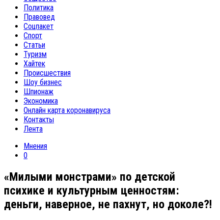
Политика
Правовед
Соцпакет
Спорт
Статьи
Туризм
Хайтек
Происшествия
Шоу бизнес
Шпионаж
Экономика
Онлайн карта коронавируса
Контакты
Лента
Мнения
0
«Милыми монстрами» по детской
психике и культурным ценностям:
деньги, наверное, не пахнут, но доколе?!