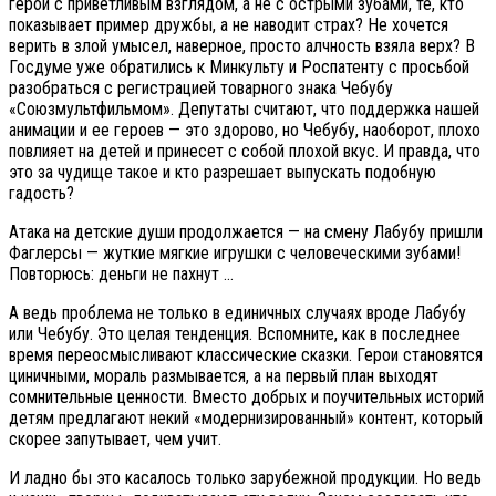
герои с приветливым взглядом, а не с острыми зубами, те, кто
показывает пример дружбы, а не наводит страх? Не хочется
верить в злой умысел, наверное, просто алчность взяла верх? В
Госдуме уже обратились к Минкульту и Роспатенту с просьбой
разобраться с регистрацией товарного знака Чебубу
«Союзмультфильмом». Депутаты считают, что поддержка нашей
анимации и ее героев — это здорово, но Чебубу, наоборот, плохо
повлияет на детей и принесет с собой плохой вкус. И правда, что
это за чудище такое и кто разрешает выпускать подобную
гадость?
Атака на детские души продолжается — на смену Лабубу пришли
Фаглерсы — жуткие мягкие игрушки с человеческими зубами!
Повторюсь: деньги не пахнут …
А ведь проблема не только в единичных случаях вроде Лабубу
или Чебубу. Это целая тенденция. Вспомните, как в последнее
время переосмысливают классические сказки. Герои становятся
циничными, мораль размывается, а на первый план выходят
сомнительные ценности. Вместо добрых и поучительных историй
детям предлагают некий «модернизированный» контент, который
скорее запутывает, чем учит.
И ладно бы это касалось только зарубежной продукции. Но ведь