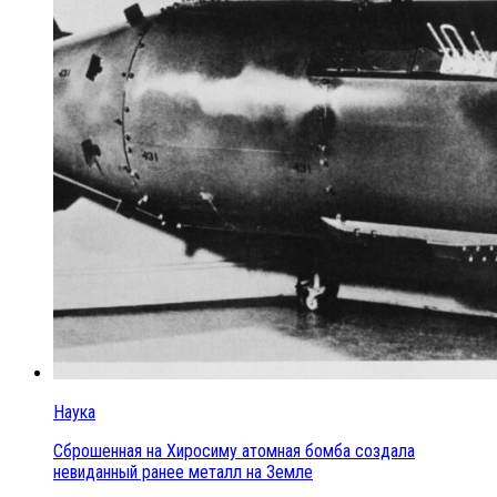
Наука
Сброшенная на Хиросиму атомная бомба создала
невиданный ранее металл на Земле