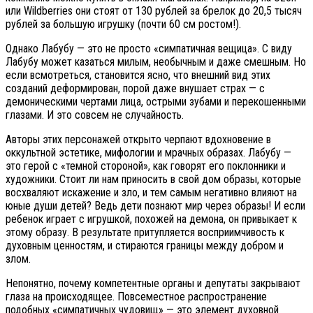
или Wildberries они стоят от 130 рублей за брелок до 20,5 тысяч
рублей за большую игрушку (почти 60 см ростом!).
Однако Лабубу — это не просто «симпатичная вещица». С виду
Лабубу может казаться милым, необычным и даже смешным. Но
если всмотреться, становится ясно, что внешний вид этих
созданий деформирован, порой даже внушает страх — с
демоническими чертами лица, острыми зубами и перекошенными
глазами. И это совсем не случайность.
Авторы этих персонажей открыто черпают вдохновение в
оккультной эстетике, мифологии и мрачных образах. Лабубу —
это герой с «темной стороной», как говорят его поклонники и
художники. Стоит ли нам приносить в свой дом образы, которые
восхваляют искажение и зло, и тем самым негативно влияют на
юные души детей? Ведь дети познают мир через образы! И если
ребенок играет с игрушкой, похожей на демона, он привыкает к
этому образу. В результате притупляется восприимчивость к
духовным ценностям, и стираются границы между добром и
злом.
Непонятно, почему компетентные органы и депутаты закрывают
глаза на происходящее. Повсеместное распространение
подобных «симпатичных чудовищ» — это элемент духовной