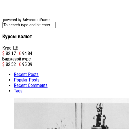
powered by Advanced iFrame
Курсы валют
Курс ЦБ
$
82.17
€
94.84
Биржевой курс
$
82.52
€
95.39
Recent Posts
Popular Posts
Recent Comments
Tags