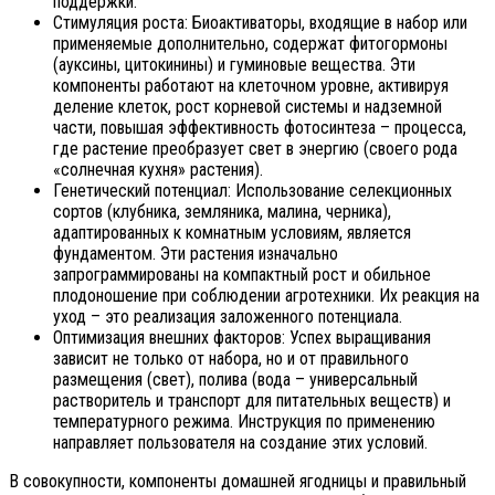
поддержки.
Стимуляция роста: Биоактиваторы, входящие в набор или
применяемые дополнительно, содержат фитогормоны
(ауксины, цитокинины) и гуминовые вещества. Эти
компоненты работают на клеточном уровне, активируя
деление клеток, рост корневой системы и надземной
части, повышая эффективность фотосинтеза – процесса,
где растение преобразует свет в энергию (своего рода
«солнечная кухня» растения).
Генетический потенциал: Использование селекционных
сортов (клубника, земляника, малина, черника),
адаптированных к комнатным условиям, является
фундаментом. Эти растения изначально
запрограммированы на компактный рост и обильное
плодоношение при соблюдении агротехники. Их реакция на
уход – это реализация заложенного потенциала.
Оптимизация внешних факторов: Успех выращивания
зависит не только от набора, но и от правильного
размещения (свет), полива (вода – универсальный
растворитель и транспорт для питательных веществ) и
температурного режима. Инструкция по применению
направляет пользователя на создание этих условий.
В совокупности, компоненты домашней ягодницы и правильный