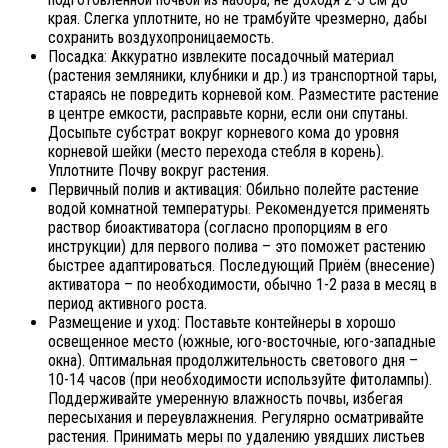
края. Слегка уплотните, но не трамбуйте чрезмерно, дабы
сохранить воздухопроницаемость.
Посадка: Аккуратно извлеките посадочный материал
(растения земляники, клубники и др.) из транспортной тары,
стараясь не повредить корневой ком. Разместите растение
в центре емкости, расправьте корни, если они спутаны.
Досыпьте субстрат вокруг корневого кома до уровня
корневой шейки (место перехода стебля в корень).
Уплотните Почву вокруг растения.
Первичный полив и активация: Обильно полейте растение
водой комнатной температуры. Рекомендуется применять
раствор биоактиватора (согласно пропорциям в его
инструкции) для первого полива – это поможет растению
быстрее адаптироваться. Последующий Приём (внесение)
активатора – по необходимости, обычно 1-2 раза в месяц в
период активного роста.
Размещение и уход: Поставьте контейнеры в хорошо
освещенное место (южные, юго-восточные, юго-западные
окна). Оптимальная продолжительность светового дня –
10-14 часов (при необходимости используйте фитолампы).
Поддерживайте умеренную влажность почвы, избегая
пересыхания и переувлажнения. Регулярно осматривайте
растения. Принимать меры по удалению увядших листьев