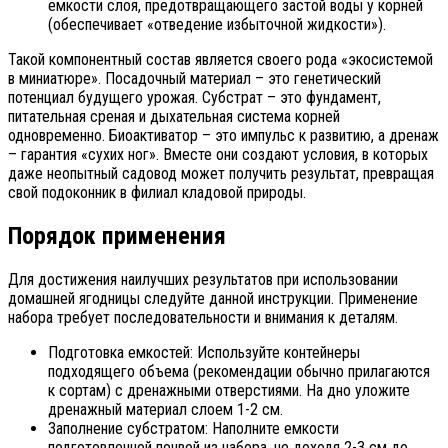
емкости слоя, предотвращающего застой воды у корней
(обеспечивает «отведение избыточной жидкости»).
Такой компонентный состав является своего рода «экосистемой
в миниатюре». Посадочный материал – это генетический
потенциал будущего урожая. Субстрат – это фундамент,
питательная среная и дыхательная система корней
одновременно. Биоактиватор – это импульс к развитию, а дренаж
– гарантия «сухих ног». Вместе они создают условия, в которых
даже неопытный садовод может получить результат, превращая
свой подоконник в филиал кладовой природы.
Порядок применения
Для достижения наилучших результатов при использовании
домашней ягодницы следуйте данной инструкции. Применение
набора требует последовательности и внимания к деталям.
Подготовка емкостей: Используйте контейнеры
подходящего объема (рекомендации обычно прилагаются
к сортам) с дренажными отверстиями. На дно уложите
дренажный материал слоем 1-2 см.
Заполнение субстратом: Наполните емкости
подготовленной почвой из набора, не доходя 2-3 см до