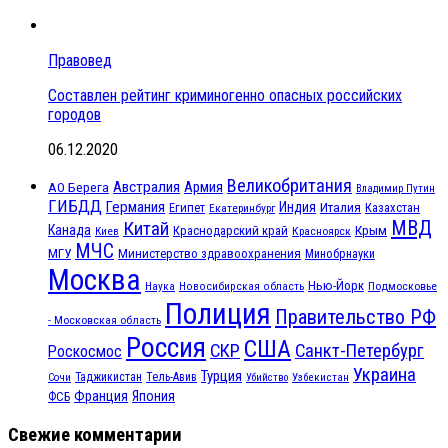
Правовед
Составлен рейтинг криминогенно опасных российских
городов
06.12.2020
Великобритания
Австралия
Армия
АО Берега
Владимир Путин
ГИБДД
Германия
Индия
Италия
Египет
Казахстан
Екатеринбург
МВД
Китай
Канада
Крым
Краснодарский край
Красноярск
Киев
МЧС
МГУ
Министерство здравоохранения
Минобрнауки
Москва
Нью-Йорк
Наука
Подмосковье
Новосибирская область
Полиция
Правительство РФ
- Московская область
Россия
США
СКР
Санкт-Петербург
Роскосмос
Украина
Турция
Таджикистан
Тель-Авив
Сочи
Убийство
Узбекистан
Франция
Япония
ФСБ
Свежие комментарии