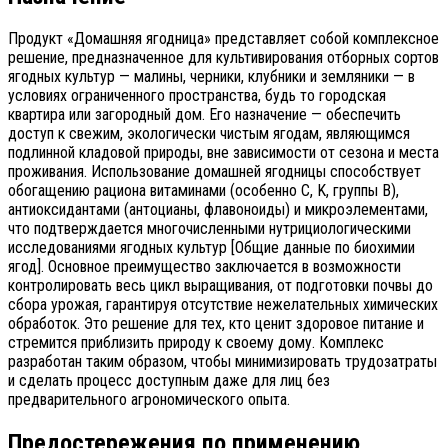
Продукт «Домашняя ягодница» представляет собой комплексное
решение, предназначенное для культивирования отборных сортов
ягодных культур — малины, черники, клубники и земляники — в
условиях ограниченного пространства, будь то городская
квартира или загородный дом. Его назначение — обеспечить
доступ к свежим, экологически чистым ягодам, являющимся
подлинной кладовой природы, вне зависимости от сезона и места
проживания. Использование домашней ягодницы способствует
обогащению рациона витаминами (особенно C, K, группы B),
антиоксидантами (антоцианы, флавоноиды) и микроэлементами,
что подтверждается многочисленными нутрициологическими
исследованиями ягодных культур [Общие данные по биохимии
ягод]. Основное преимущество заключается в возможности
контролировать весь цикл выращивания, от подготовки почвы до
сбора урожая, гарантируя отсутствие нежелательных химических
обработок. Это решение для тех, кто ценит здоровое питание и
стремится приблизить природу к своему дому. Комплекс
разработан таким образом, чтобы минимизировать трудозатраты
и сделать процесс доступным даже для лиц без
предварительного агрономического опыта.
Предостережения по применению