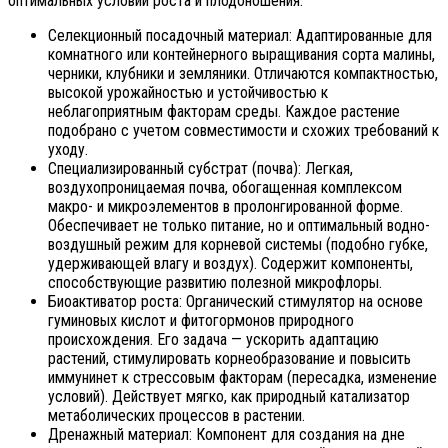
оптимальных условий роста и плодоношения.
Селекционный посадочный материал: Адаптированные для
комнатного или контейнерного выращивания сорта малины,
черники, клубники и земляники. Отличаются компактностью,
высокой урожайностью и устойчивостью к
неблагоприятным факторам среды. Каждое растение
подобрано с учетом совместимости и схожих требований к
уходу.
Специализированный субстрат (почва): Легкая,
воздухопроницаемая почва, обогащенная комплексом
макро- и микроэлементов в пролонгированной форме.
Обеспечивает не только питание, но и оптимальный водно-
воздушный режим для корневой системы (подобно губке,
удерживающей влагу и воздух). Содержит компоненты,
способствующие развитию полезной микрофлоры.
Биоактиватор роста: Органический стимулятор на основе
гуминовых кислот и фитогормонов природного
происхождения. Его задача — ускорить адаптацию
растений, стимулировать корнеобразование и повысить
иммунинет к стрессовым факторам (пересадка, изменение
условий). Действует мягко, как природный катализатор
метаболических процессов в растении.
Дренажный материал: Компонент для создания на дне