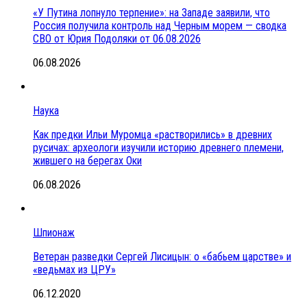
«У Путина лопнуло терпение»: на Западе заявили, что
Россия получила контроль над Черным морем — сводка
СВО от Юрия Подоляки от 06.08.2026
06.08.2026
Наука
Как предки Ильи Муромца «растворились» в древних
русичах: археологи изучили историю древнего племени,
жившего на берегах Оки
06.08.2026
Шпионаж
Ветеран разведки Сергей Лисицын: о «бабьем царстве» и
«ведьмах из ЦРУ»
06.12.2020