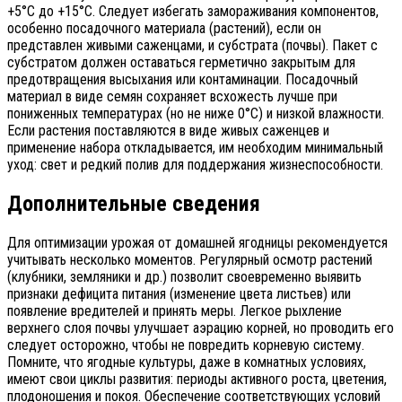
+5°C до +15°C. Следует избегать замораживания компонентов,
особенно посадочного материала (растений), если он
представлен живыми саженцами, и субстрата (почвы). Пакет с
субстратом должен оставаться герметично закрытым для
предотвращения высыхания или контаминации. Посадочный
материал в виде семян сохраняет всхожесть лучше при
пониженных температурах (но не ниже 0°C) и низкой влажности.
Если растения поставляются в виде живых саженцев и
применение набора откладывается, им необходим минимальный
уход: свет и редкий полив для поддержания жизнеспособности.
Дополнительные сведения
Для оптимизации урожая от домашней ягодницы рекомендуется
учитывать несколько моментов. Регулярный осмотр растений
(клубники, земляники и др.) позволит своевременно выявить
признаки дефицита питания (изменение цвета листьев) или
появление вредителей и принять меры. Легкое рыхление
верхнего слоя почвы улучшает аэрацию корней, но проводить его
следует осторожно, чтобы не повредить корневую систему.
Помните, что ягодные культуры, даже в комнатных условиях,
имеют свои циклы развития: периоды активного роста, цветения,
плодоношения и покоя. Обеспечение соответствующих условий