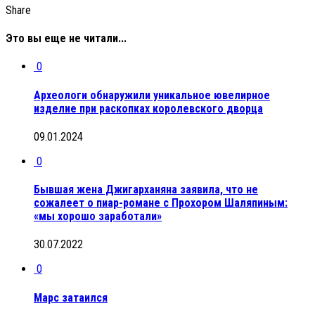
Share
Это вы еще не читали...
0
Археологи обнаружили уникальное ювелирное
изделие при раскопках королевского дворца
09.01.2024
0
Бывшая жена Джигарханяна заявила, что не
сожалеет о пиар-романе с Прохором Шаляпиным:
«мы хорошо заработали»
30.07.2022
0
Марс затаился