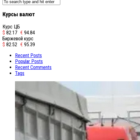
Курсы валют
Курс ЦБ
$
82.17
€
94.84
Биржевой курс
$
82.52
€
95.39
Recent Posts
Popular Posts
Recent Comments
Tags