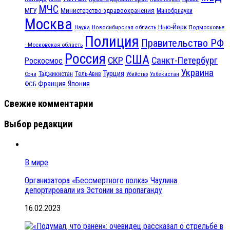
МЧС
МГУ
Министерство здравоохранения
Минобрнауки
Москва
Нью-Йорк
Наука
Подмосковье
Новосибирская область
Полиция
Правительство РФ
- Московская область
Россия
США
СКР
Санкт-Петербург
Роскосмос
Украина
Турция
Таджикистан
Тель-Авив
Сочи
Убийство
Узбекистан
Франция
Япония
ФСБ
Свежие комментарии
Выбор редакции
В мире
Организатора «Бессмертного полка» Чаулина
депортировали из Эстонии за пропаганду
16.02.2023