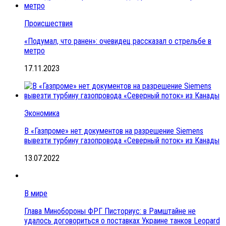
Происшествия
«Подумал, что ранен»: очевидец рассказал о стрельбе в
метро
17.11.2023
Экономика
В «Газпроме» нет документов на разрешение Siemens
вывезти турбину газопровода «Северный поток» из Канады
13.07.2022
В мире
Глава Минобороны ФРГ Писториус: в Рамштайне не
удалось договориться о поставках Украине танков Leopard