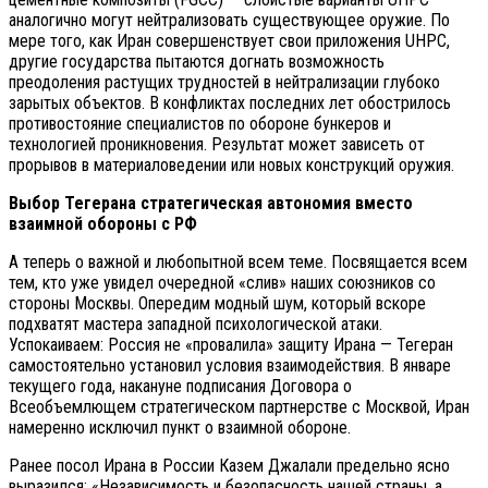
аналогично могут нейтрализовать существующее оружие. По
мере того, как Иран совершенствует свои приложения UHPC,
другие государства пытаются догнать возможность
преодоления растущих трудностей в нейтрализации глубоко
зарытых объектов. В конфликтах последних лет обострилось
противостояние специалистов по обороне бункеров и
технологией проникновения. Результат может зависеть от
прорывов в материаловедении или новых конструкций оружия.
Выбор Тегерана стратегическая автономия вместо
взаимной обороны с РФ
А теперь о важной и любопытной всем теме. Посвящается всем
тем, кто уже увидел очередной «слив» наших союзников со
стороны Москвы. Опередим модный шум, который вскоре
подхватят мастера западной психологической атаки.
Успокаиваем: Россия не «провалила» защиту Ирана — Тегеран
самостоятельно установил условия взаимодействия. В январе
текущего года, накануне подписания Договора о
Всеобъемлющем стратегическом партнерстве с Москвой, Иран
намеренно исключил пункт о взаимной обороне.
Ранее посол Ирана в России Казем Джалали предельно ясно
выразился: «Независимость и безопасность нашей страны, а