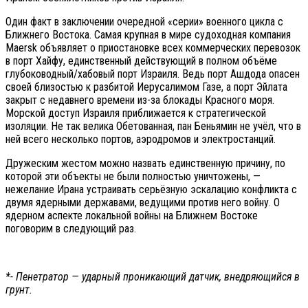
Один факт в заключении очередной «серии» военного цикла с
Ближнего Востока. Самая крупная в мире судоходная компания
Maersk объявляет о приостановке всех коммерческих перевозок
в порт Хайфу, единственный действующий в полном объёме
глубоководный/хабовый порт Израиля. Ведь порт Ашдода опасен
своей близостью к разбитой Иерусалимом Газе, а порт Эйлата
закрыт с недавнего времени из-за блокады Красного моря.
Морской доступ Израиля приближается к стратегической
изоляции. Не так велика Обетованная, пан Беньямин не учёл, что в
ней всего несколько портов, аэродромов и электростанций.
Дружеским жестом можно назвать единственную причину, по
которой эти объекты не были полностью уничтожены, —
нежелание Ирана устраивать серьёзную эскалацию конфликта с
двумя ядерными державами, ведущими против него войну. О
ядерном аспекте локальной войны на Ближнем Востоке
поговорим в следующий раз.
*- Пенетратор — ударный проникающий датчик, внедряющийся в
грунт.