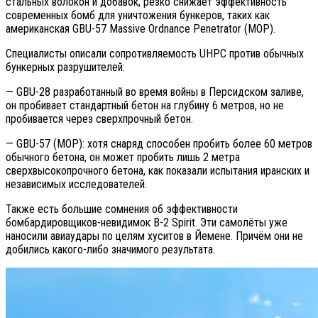
стальных волокон и добавок, резко снижает эффективность
современных бомб для уничтожения бункеров, таких как
американская GBU-57 Massive Ordnance Penetrator (MOP).
Специалисты описали сопротивляемость UHPC против обычных
бункерных разрушителей:
— GBU-28 разработанный во время войны в Персидском заливе,
он пробивает стандартный бетон на глубину 6 метров, но не
пробивается через сверхпрочный бетон.
— GBU-57 (MOP): хотя снаряд способен пробить более 60 метров
обычного бетона, он может пробить лишь 2 метра
сверхвысокопрочного бетона, как показали испытания иранских и
независимых исследователей.
Также есть большие сомнения об эффективности
бомбардировщиков-невидимок B-2 Spirit. Эти самолёты уже
наносили авиаудары по целям хуситов в Йемене. Причём они не
добились какого-либо значимого результата.