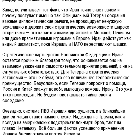
Запад не учитывает тот факт, что Иран точно знает зачем и
почему поступает именно так. Официальный Тегеран сохранил
важные дипломатические рычаги, не провоцирует ненужную
эскалацию и держит свои стратегические возможности широко
открытыми — это касается взаимодействий с Москвой, Пекином
или даже прагматичными игроками в Европе. Иран действует как
видный шахматист, пока Израиль и НАТО переставляют шашки.
Стратегическое партнёрство Российской Федерации и Ирана
остается прочным благодаря тому, что основывается оно на
взаимном уважении и самостоятельном принятии решений, а не на
ситуативных обязательствах. Для Тегерана стратегическая
автономия — это не обуза; это его величайшее геополитическое
преимущество. Безусловно, если Тегеран попросит о помощи,
Россия и Китай окажут всеобъемлющую помощь Ирану. Это уже
тихо происходит. Не будем приоткрывать тайны свои и
соседские.
Очевидно, система ПВО Израиля явно рушится, и в ближайшие
дни ситуация станет намного хуже. Надежды на Трампа, как и
всегда на американских подстрекателей-партнёров, тают на
глазах Нетаньяху. Всё больше фактов успешного применения
Ираном беспилотников против Израиля.