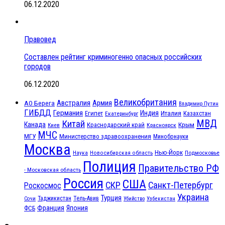
06.12.2020
Правовед
Составлен рейтинг криминогенно опасных российских
городов
06.12.2020
Великобритания
Австралия
Армия
АО Берега
Владимир Путин
ГИБДД
Германия
Индия
Италия
Египет
Казахстан
Екатеринбург
МВД
Китай
Канада
Крым
Краснодарский край
Красноярск
Киев
МЧС
МГУ
Министерство здравоохранения
Минобрнауки
Москва
Нью-Йорк
Наука
Подмосковье
Новосибирская область
Полиция
Правительство РФ
- Московская область
Россия
США
СКР
Санкт-Петербург
Роскосмос
Украина
Турция
Таджикистан
Тель-Авив
Сочи
Убийство
Узбекистан
Франция
Япония
ФСБ