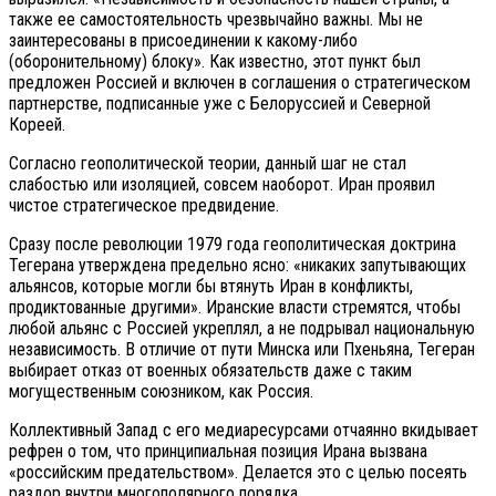
также ее самостоятельность чрезвычайно важны. Мы не
заинтересованы в присоединении к какому-либо
(оборонительному) блоку». Как известно, этот пункт был
предложен Россией и включен в соглашения о стратегическом
партнерстве, подписанные уже с Белоруссией и Северной
Кореей.
Согласно геополитической теории, данный шаг не стал
слабостью или изоляцией, совсем наоборот. Иран проявил
чистое стратегическое предвидение.
Сразу после революции 1979 года геополитическая доктрина
Тегерана утверждена предельно ясно: «никаких запутывающих
альянсов, которые могли бы втянуть Иран в конфликты,
продиктованные другими». Иранские власти стремятся, чтобы
любой альянс с Россией укреплял, а не подрывал национальную
независимость. В отличие от пути Минска или Пхеньяна, Тегеран
выбирает отказ от военных обязательств даже с таким
могущественным союзником, как Россия.
Коллективный Запад с его медиаресурсами отчаянно вкидывает
рефрен о том, что принципиальная позиция Ирана вызвана
«российским предательством». Делается это с целью посеять
раздор внутри многополярного порядка.