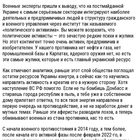
Военные эксперты пришли к выводу, что на постмайданной
Украине к самым серьёзным секторам интегрируют наиболее
деятельных и предприимчивых людей в структуру гражданского
и военного управления через институт так называемого
«политического активизма». Вы можете возразить, что
политические активисты — это зачастую редкие психи и жулики.
Но этот контингент точно очень активен, предприимчив и
изобретателен. У нашего противника нет нефти и газа, нет
промышленной базы в Карпатах, ядерного оружия нет, но есть
эти самые жулики, которые и есть главный украинский ресурс.
Как отмечают аналитики, раньше этот слой общества поглощал
остатки ресурсов Украины изнутри, а сейчас как-то научились
направлять активность и креатив его в нужную сторону. Хотя
наступление ВС РФ помогло. Если не ты бомбишь Донбасс и
стираешь города республик в пыль, а тебе уже в собственном
дому прилетает ответка, то вся твоя энергия направлена в
первую очередь на противодействие, а не на заработок денег в
мутных темах. Раньше эти аферисты разводили лохов, а теперь
обманывают военных из стана противника, нас то есть.
С начала военного противостояния в 2014 году, а тем более,
после начала его активной фазы после февраля 2022-го, в