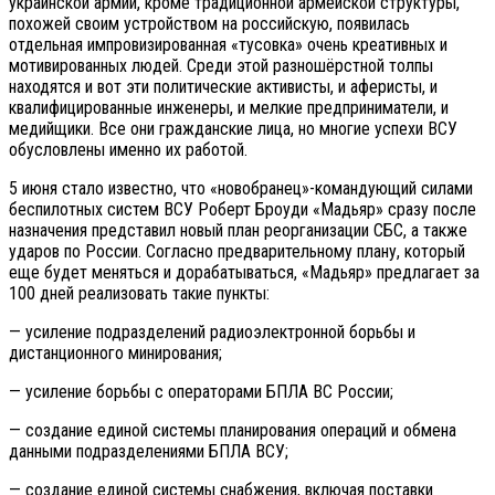
украинской армии, кроме традиционной армейской структуры,
похожей своим устройством на российскую, появилась
отдельная импровизированная «тусовка» очень креативных и
мотивированных людей. Среди этой разношёрстной толпы
находятся и вот эти политические активисты, и аферисты, и
квалифицированные инженеры, и мелкие предприниматели, и
медийщики. Все они гражданские лица, но многие успехи ВСУ
обусловлены именно их работой.
5 июня стало известно, что «новобранец»-командующий силами
беспилотных систем ВСУ Роберт Броуди «Мадьяр» сразу после
назначения представил новый план реорганизации СБС, а также
ударов по России. Согласно предварительному плану, который
еще будет меняться и дорабатываться, «Мадьяр» предлагает за
100 дней реализовать такие пункты:
— усиление подразделений радиоэлектронной борьбы и
дистанционного минирования;
— усиление борьбы с операторами БПЛА ВС России;
— создание единой системы планирования операций и обмена
данными подразделениями БПЛА ВСУ;
— создание единой системы снабжения, включая поставки