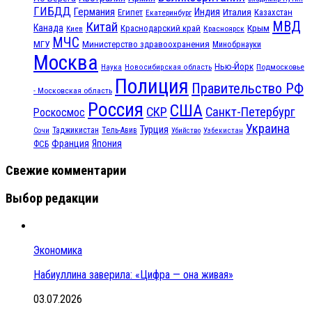
ГИБДД
Германия
Индия
Италия
Египет
Казахстан
Екатеринбург
МВД
Китай
Канада
Крым
Краснодарский край
Красноярск
Киев
МЧС
МГУ
Министерство здравоохранения
Минобрнауки
Москва
Нью-Йорк
Наука
Подмосковье
Новосибирская область
Полиция
Правительство РФ
- Московская область
Россия
США
СКР
Санкт-Петербург
Роскосмос
Украина
Турция
Таджикистан
Тель-Авив
Сочи
Убийство
Узбекистан
Франция
Япония
ФСБ
Свежие комментарии
Выбор редакции
Экономика
Набиуллина заверила: «Цифра — она живая»
03.07.2026