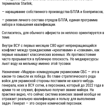
терминалов Starlink;
— наращивание собственного производства БПЛА и боеприпасов;
— ревизия личного состава отрядов БПЛА, единая программа
набора и повышения квалификации.
Согласитесь, для обычного афериста он неплохо ориентируется в
теме.
Внутри ВСУ с первых месяцев СВО идет непрекращающийся
конфликт между гражданскими «креативами» и «совками», как
первые называют классических военных. Их противостояние
часто прорывается в публичную плоскость. Но медиаресурсы
льют воду на мельницу именно этой тусовки.
Назначение «Мадяра» командующим украинскими СБС — это в
каком-то смысле их победа. Во главе стратегического рода
войск для украинской стороны поставили не какого-нибудь
генерала, коих в ВСУ сотни, а персонажа, который до 2022 года в
армии то не служил, формально получил звание майора. На
практике видно, что сейчас система воинских званий вообще не
отражает реальную квалификацию и пользу для выполнения
задач. Генерал — это скорее комический персонаж.