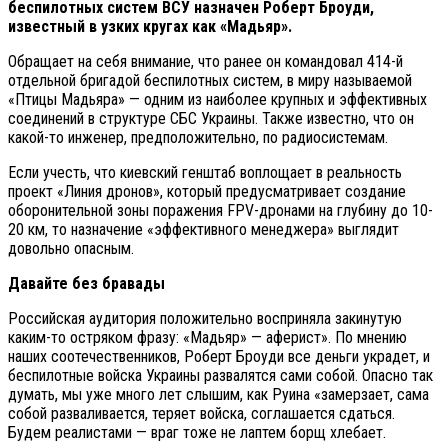
беспилотных систем ВСУ назначен Роберт Броуди,
известный в узких кругах как «Мадьяр».
Обращает на себя внимание, что ранее он командовал 414-й
отдельной бригадой беспилотных систем, в миру называемой
«Птицы Мадьяра» — одним из наиболее крупных и эффективных
соединений в структуре СБС Украины. Также известно, что он
какой-то инженер, предположительно, по радиосистемам.
Если учесть, что киевский генштаб воплощает в реальность
проект «Линия дронов», который предусматривает создание
оборонительной зоны поражения FPV-дронами на глубину до 10-
20 км, то назначение «эффективного менеджера» выглядит
довольно опасным.
Давайте без бравады
Российская аудитория положительно восприняла закинутую
каким-то остряком фразу: «Мадьяр» — аферист». По мнению
наших соотечественников, Роберт Броуди все деньги украдет, и
беспилотные войска Украины развалятся сами собой. Опасно так
думать, мы уже много лет слышим, как Руина «замерзает, сама
собой разваливается, теряет войска, соглашается сдаться.
Будем реалистами — враг тоже не лаптем борщ хлебает.