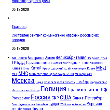
многоквартирного дома
06.12.2020
Правовед
Составлен рейтинг криминогенно опасных российских
городов
06.12.2020
Великобритания
Австралия
Армия
АО Берега
Владимир Путин
ГИБДД
Германия
Индия
Италия
Египет
Казахстан
Екатеринбург
МВД
Китай
Канада
Крым
Краснодарский край
Красноярск
Киев
МЧС
МГУ
Министерство здравоохранения
Минобрнауки
Москва
Нью-Йорк
Наука
Подмосковье
Новосибирская область
Полиция
Правительство РФ
- Московская область
Россия
США
СКР
Санкт-Петербург
Роскосмос
Украина
Турция
Таджикистан
Тель-Авив
Сочи
Убийство
Узбекистан
Франция
Япония
ФСБ