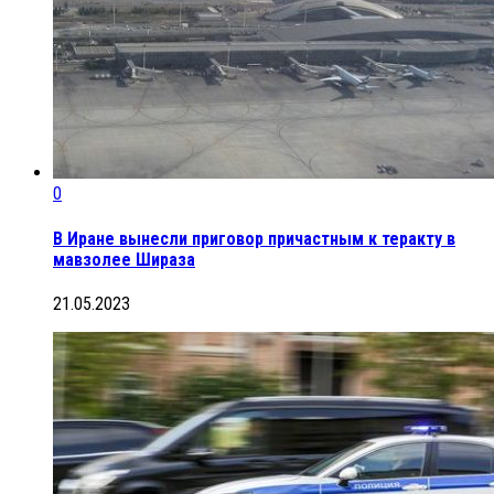
0
В Иране вынесли приговор причастным к теракту в
мавзолее Шираза
21.05.2023