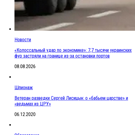
Новости
«Колоссальный удар по экономике»: 7,7 тысячи украинских
фур застряли на границе из-за остановки портов
08.08.2026
Шпионаж
Ветеран разведки Сергей Лисицын: о «бабьем царстве» и
«ведьмах из ЦРУ»
06.12.2020