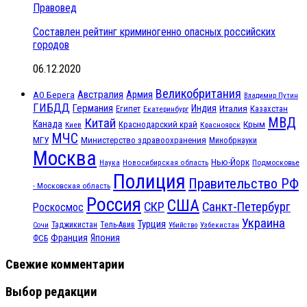
Правовед
Составлен рейтинг криминогенно опасных российских
городов
06.12.2020
Великобритания
Австралия
Армия
АО Берега
Владимир Путин
ГИБДД
Германия
Индия
Италия
Египет
Казахстан
Екатеринбург
МВД
Китай
Канада
Крым
Краснодарский край
Красноярск
Киев
МЧС
МГУ
Министерство здравоохранения
Минобрнауки
Москва
Нью-Йорк
Наука
Подмосковье
Новосибирская область
Полиция
Правительство РФ
- Московская область
Россия
США
СКР
Санкт-Петербург
Роскосмос
Украина
Турция
Таджикистан
Тель-Авив
Сочи
Убийство
Узбекистан
Франция
Япония
ФСБ
Свежие комментарии
Выбор редакции