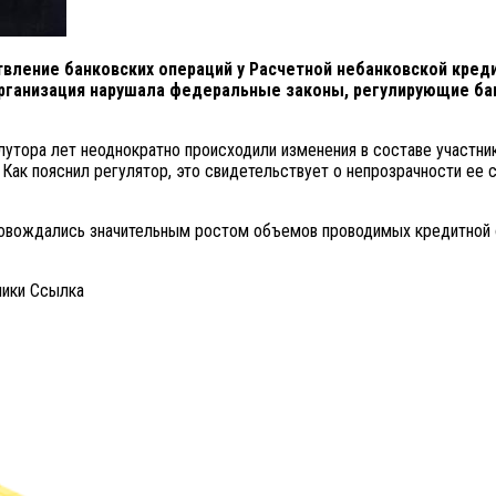
ствление банковских операций у Расчетной небанковской кред
 организация нарушала федеральные законы, регулирующие б
тора лет неоднократно происходили изменения в составе участник
 Как пояснил регулятор, это свидетельствует о непрозрачности ее
провождались значительным ростом объемов проводимых кредитной 
ники Cсылка