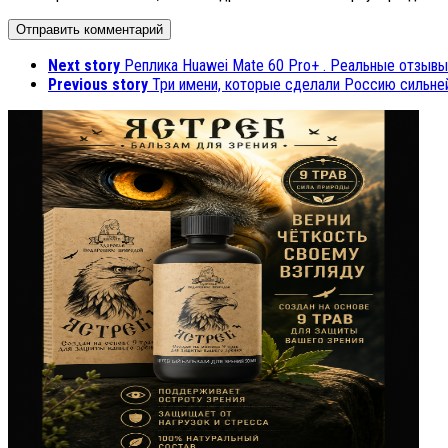
Next story
Реплика Huawei Mate 60 Pro+ . Реальные отзывы
Previous story
Три имени, которые сделали Россию сильне