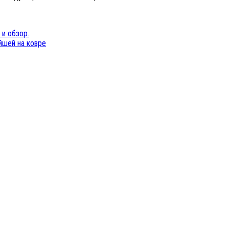
 и обзор.
йшей на ковре