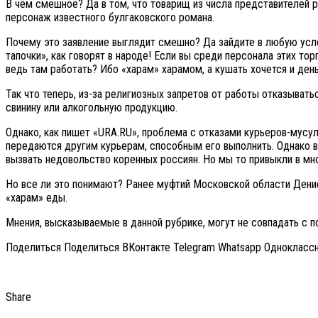
В чём смешное? Да в том, что товарищ из числа представителей ре
персонаж известного булгаковского романа.
Почему это заявление выглядит смешно? Да зайдите в любую услов
тапочки», как говорят в народе! Если вы среди персонала этих тор
ведь там работать? Ибо «харам» харамом, а кушать хочется и день
Так что теперь, из-за религиозных запретов от работы отказывать
свинину или алкогольную продукцию.
Однако, как пишет «URA.RU», проблема с отказами курьеров-мусул
передаются другим курьерам, способным его выполнить. Однако вы
вызвать недовольство коренных россиян. Но мы то привыкли в мн
Но все ли это понимают? Ранее муфтий Московской области Денис
«харам» еды.
Мнения, высказываемые в данной рубрике, могут не совпадать с п
Поделиться Поделиться ВКонтакте Telegram Whatsapp Однокласс
Share