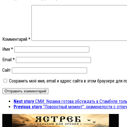
Комментарий
*
Имя
*
Email
*
Сайт
Сохранить моё имя, email и адрес сайта в этом браузере для
Next story
СМИ: Украина готова обсуждать в Стамбуле толь
Previous story
“Поворотный момент”: окаменелости с отпе