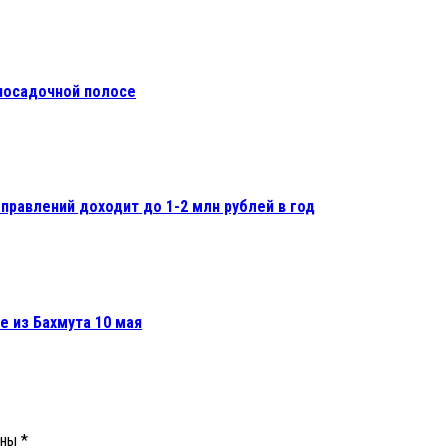
посадочной полосе
правлений доходит до 1-2 млн рублей в год
е из Бахмута 10 мая
ены
*