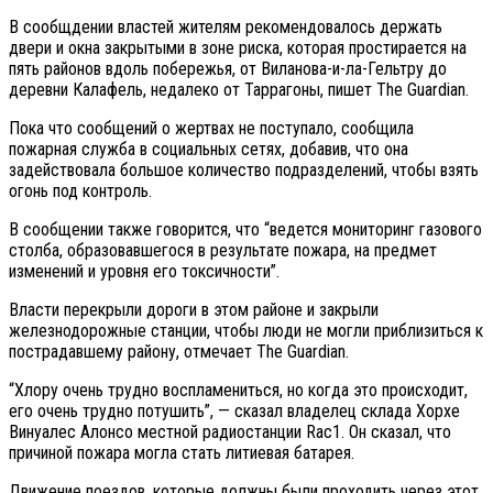
В сообщдении властей жителям рекомендовалось держать
двери и окна закрытыми в зоне риска, которая простирается на
пять районов вдоль побережья, от Виланова-и-ла-Гельтру до
деревни Калафель, недалеко от Таррагоны, пишет The Guardian.
Пока что сообщений о жертвах не поступало, сообщила
пожарная служба в социальных сетях, добавив, что она
задействовала большое количество подразделений, чтобы взять
огонь под контроль.
В сообщении также говорится, что “ведется мониторинг газового
столба, образовавшегося в результате пожара, на предмет
изменений и уровня его токсичности”.
Власти перекрыли дороги в этом районе и закрыли
железнодорожные станции, чтобы люди не могли приблизиться к
пострадавшему району, отмечает The Guardian.
“Хлору очень трудно воспламениться, но когда это происходит,
его очень трудно потушить”, — сказал владелец склада Хорхе
Винуалес Алонсо местной радиостанции Rac1. Он сказал, что
причиной пожара могла стать литиевая батарея.
Движение поездов, которые должны были проходить через этот