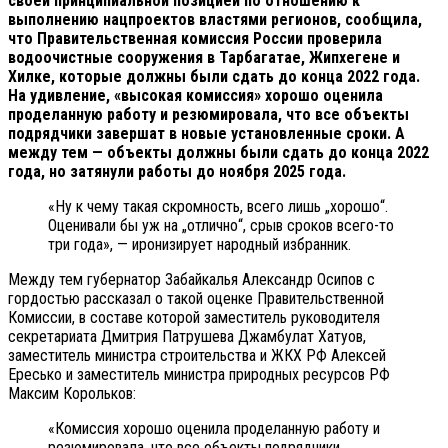
своей принципиальной позицией по отношению к
выполнению нацпроектов властями регионов, сообщила,
что Правительственная комиссия России проверила
водоочистные сооружения в Тарбагатае, Жипхегене и
Хилке, которые должны были сдать до конца 2022 года.
На удивление, «высокая комиссия» хорошо оценила
проделанную работу и резюмировала, что все объекты
подрядчики завершат в новые установленные сроки. А
между тем — объекты должны были сдать до конца 2022
года, но затянули работы до ноября 2025 года.
«Ну к чему такая скромность, всего лишь „хорошо“.
Оценивали бы уж на „отлично“, срыв сроков всего-то
три года», — иронизирует народный избранник.
Между тем губернатор Забайкалья Александр Осипов с
гордостью рассказал о такой оценке Правительственной
Комиссии, в составе которой заместитель руководителя
секретариата Дмитрия Патрушева Джамбулат Хатуов,
заместитель министра строительства и ЖКХ РФ Алексей
Ересько и заместитель министра природных ресурсов РФ
Максим Корольков:
«Комиссия хорошо оценила проделанную работу и
резюмировала, что все объекты подрядчики