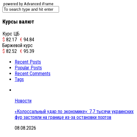
powered by Advanced iFrame
Курсы валют
Курс ЦБ
$
82.17
€
94.84
Биржевой курс
$
82.52
€
95.39
Recent Posts
Popular Posts
Recent Comments
Tags
Новости
«Колоссальный удар по экономике»: 7,7 тысячи украинских
фур застряли на границе из-за остановки портов
08.08.2026