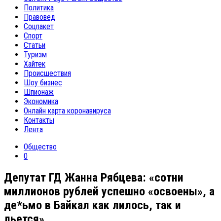
Политика
Правовед
Соцпакет
Спорт
Статьи
Туризм
Хайтек
Происшествия
Шоу бизнес
Шпионаж
Экономика
Онлайн карта коронавируса
Контакты
Лента
Общество
0
Депутат ГД Жанна Рябцева: «сотни
миллионов рублей успешно «освоены», а
де*ьмо в Байкал как лилось, так и
льется»