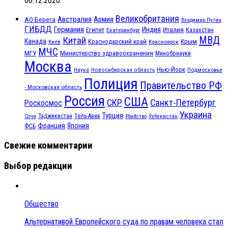
06.12.2020
Великобритания
Австралия
Армия
АО Берега
Владимир Путин
ГИБДД
Германия
Индия
Италия
Египет
Казахстан
Екатеринбург
МВД
Китай
Канада
Крым
Краснодарский край
Красноярск
Киев
МЧС
МГУ
Министерство здравоохранения
Минобрнауки
Москва
Нью-Йорк
Наука
Подмосковье
Новосибирская область
Полиция
Правительство РФ
- Московская область
Россия
США
СКР
Санкт-Петербург
Роскосмос
Украина
Турция
Таджикистан
Тель-Авив
Сочи
Убийство
Узбекистан
Франция
Япония
ФСБ
Свежие комментарии
Выбор редакции
Общество
Альтернативой Европейского суда по правам человека стал