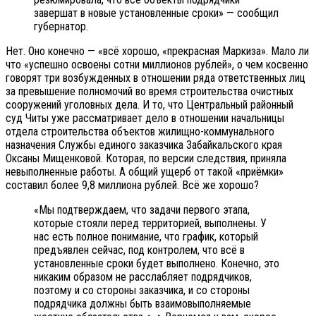
завершат в новые установленные сроки» — сообщил
губернатор.
Нет. Оно конечно — «всё хорошо, «прекрасная Маркиза». Мало ли
что «успешно освоены сотни миллионов рублей», о чем косвенно
говорят три возбужденных в отношении ряда ответственных лиц
за превышение полномочий во время строительства очистных
сооружений уголовных дела. И то, что Центральный районный
суд Читы уже рассматривает дело в отношении начальницы
отдела строительства объектов жилищно-коммунального
назначения Службы единого заказчика Забайкальского края
Оксаны Мищенковой. Которая, по версии следствия, приняла
невыполненные работы. А общий ущерб от такой «приёмки»
составил более 9,8 миллиона рублей. Всё же хорошо?
«Мы подтверждаем, что задачи первого этапа,
которые стояли перед территорией, выполнены. У
нас есть полное понимание, что график, который
предъявлен сейчас, под контролем, что всё в
установленные сроки будет выполнено. Конечно, это
никаким образом не расслабляет подрядчиков,
поэтому и со стороны заказчика, и со стороны
подрядчика должны быть взаимовыполняемые