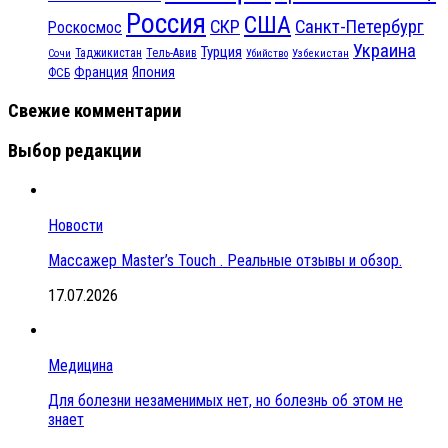
Россия
США
СКР
Санкт-Петербург
Роскосмос
Украина
Турция
Таджикистан
Тель-Авив
Сочи
Убийство
Узбекистан
Франция
Япония
ФСБ
Свежие комментарии
Выбор редакции
Новости
Массажер Master’s Touch . Реальные отзывы и обзор.
17.07.2026
Медицина
Для болезни незаменимых нет, но болезнь об этом не
знает