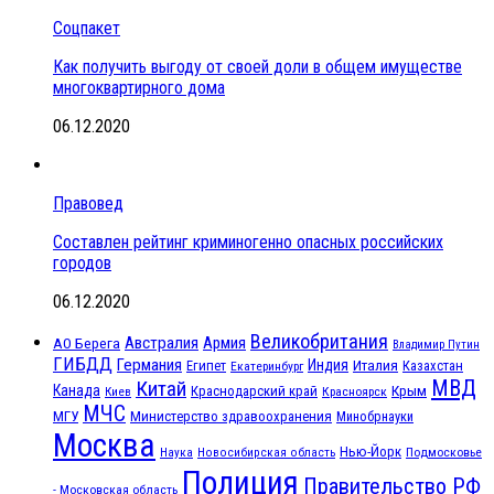
Соцпакет
Как получить выгоду от своей доли в общем имуществе
многоквартирного дома
06.12.2020
Правовед
Составлен рейтинг криминогенно опасных российских
городов
06.12.2020
Великобритания
Австралия
Армия
АО Берега
Владимир Путин
ГИБДД
Германия
Индия
Италия
Египет
Казахстан
Екатеринбург
МВД
Китай
Канада
Крым
Краснодарский край
Красноярск
Киев
МЧС
МГУ
Министерство здравоохранения
Минобрнауки
Москва
Нью-Йорк
Наука
Подмосковье
Новосибирская область
Полиция
Правительство РФ
- Московская область