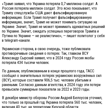
«Трамп заявил, что Украина потеряла 0,7 миллиона солдат. А
Россия потеряла миллион солдат. Это ясно показывает, что
Трампу спецслужбы США дают фальсифицированную
информацию. Если Трамп получает фальсифицированную
информацию, значит, Трамп не может понимать ситуацию на
Украине. Значит, Трамп не может принимать адекватных решений
по Украине. Значит, ожидать успешных переговоров Трампа и
Путина по Украине — не реалистично», — пишет политолог у себя
в telegram-канале.
Украинская сторона, в свою очередь, тоже публиковала
противоречивые сведения о потерях. Так, главком ВСУ
Александр Сырский заявил, что в 2024 году Россия якобы
потеряла 434 тысячи человек.
По данным, опубликованным в конце прошлого года, ТАСС
сообщил о значительных потерях украинских вооружённых сил
(ВСУ), которые составили 906,5 тыс. человек убитыми и
ранеными. Согласно данным агентства, в 2024 году эти потери
превысили суммарные показатели за 2022 и 2023 годы.
В декабре министр обороны России Андрей Белоусов уточнил,
что только за прошлый год Украина потеряла 560 тыс. человек,
включая 40 тыс. на территории Курской области.