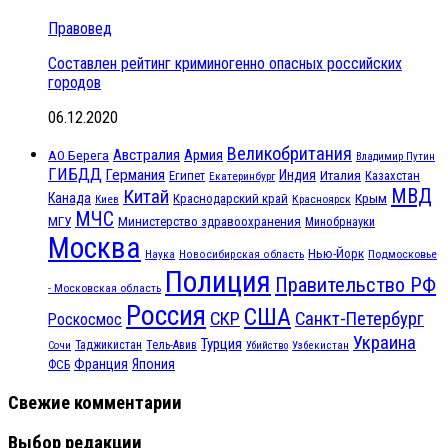
Правовед
Составлен рейтинг криминогенно опасных российских
городов
06.12.2020
Великобритания
Австралия
Армия
АО Берега
Владимир Путин
ГИБДД
Германия
Индия
Италия
Египет
Казахстан
Екатеринбург
МВД
Китай
Канада
Крым
Краснодарский край
Красноярск
Киев
МЧС
МГУ
Министерство здравоохранения
Минобрнауки
Москва
Нью-Йорк
Наука
Подмосковье
Новосибирская область
Полиция
Правительство РФ
- Московская область
Россия
США
СКР
Санкт-Петербург
Роскосмос
Украина
Турция
Таджикистан
Тель-Авив
Сочи
Убийство
Узбекистан
Франция
Япония
ФСБ
Свежие комментарии
Выбор редакции