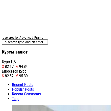
powered by Advanced iFrame
Курсы валют
Курс ЦБ
$
82.17
€
94.84
Биржевой курс
$
82.52
€
95.39
Recent Posts
Popular Posts
Recent Comments
Tags