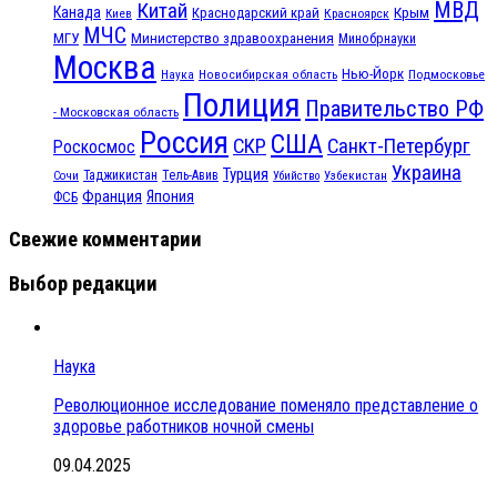
МВД
Китай
Канада
Крым
Краснодарский край
Красноярск
Киев
МЧС
МГУ
Министерство здравоохранения
Минобрнауки
Москва
Нью-Йорк
Наука
Подмосковье
Новосибирская область
Полиция
Правительство РФ
- Московская область
Россия
США
СКР
Санкт-Петербург
Роскосмос
Украина
Турция
Таджикистан
Тель-Авив
Сочи
Убийство
Узбекистан
Франция
Япония
ФСБ
Свежие комментарии
Выбор редакции
Наука
Революционное исследование поменяло представление о
здоровье работников ночной смены
09.04.2025