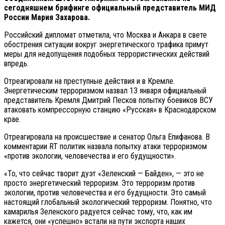
сегодняшнем брифинге официальный представитель МИД
России Мария Захарова.
Российский дипломат отметила, что Москва и Анкара в свете
обострения ситуации вокруг энергетического трафика примут
меры для недопущения подобных террористических действий
впредь.
Отреагировали на преступные действия и в Кремле.
Энергетическим терроризмом назвал 13 января официальный
представитель Кремля Дмитрий Песков попытку боевиков ВСУ
атаковать компрессорную станцию «Русская» в Краснодарском
крае.
Отреагировала на происшествие и сенатор Ольга Епифанова. В
комментарии RT политик назвала попытку атаки терроризмом
«против экологии, человечества и его будущности».
«То, что сейчас творит дуэт «Зеленский — Байден», — это не
просто энергетический терроризм. Это терроризм против
экологии, против человечества и его будущности. Это самый
настоящий глобальный экологический терроризм. Понятно, что
камарилья Зеленского радуется сейчас тому, что, как им
кажется, они «успешно» встали на пути экспорта наших