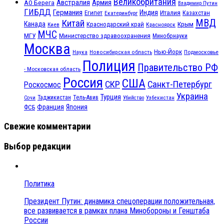
Великобритания
Австралия
Армия
АО Берега
Владимир Путин
ГИБДД
Германия
Индия
Италия
Египет
Казахстан
Екатеринбург
МВД
Китай
Канада
Крым
Краснодарский край
Красноярск
Киев
МЧС
МГУ
Министерство здравоохранения
Минобрнауки
Москва
Нью-Йорк
Наука
Подмосковье
Новосибирская область
Полиция
Правительство РФ
- Московская область
Россия
США
СКР
Санкт-Петербург
Роскосмос
Украина
Турция
Таджикистан
Тель-Авив
Сочи
Убийство
Узбекистан
Франция
Япония
ФСБ
Свежие комментарии
Выбор редакции
Политика
Президент Путин: динамика спецоперации положительная,
все развивается в рамках плана Минобороны и Генштаба
России