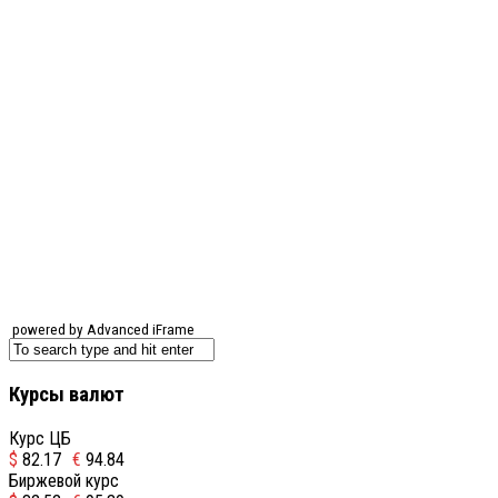
powered by Advanced iFrame
Курсы валют
Курс ЦБ
$
82.17
€
94.84
Биржевой курс