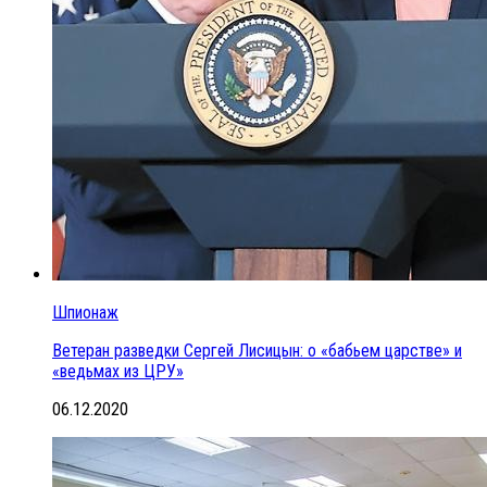
Шпионаж
Ветеран разведки Сергей Лисицын: о «бабьем царстве» и
«ведьмах из ЦРУ»
06.12.2020