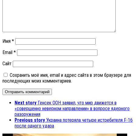
Имя
*
Email
*
Сайт
Сохранить моё имя, email и адрес сайта в этом браузере для
последующих моих комментариев.
Next story
Генсек ООН заявил, что мир движется в
«совершенно неверном направлении» в вопросе ядерного
разоружения
Previous story
Украина потеряла четыре истребителя F-16
после одного удара