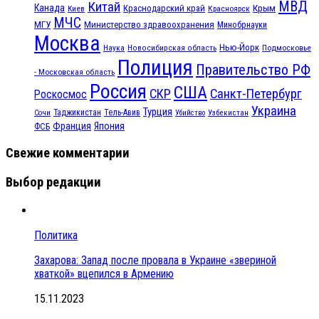
МВД
Китай
Канада
Крым
Краснодарский край
Красноярск
Киев
МЧС
МГУ
Министерство здравоохранения
Минобрнауки
Москва
Нью-Йорк
Наука
Подмосковье
Новосибирская область
Полиция
Правительство РФ
- Московская область
Россия
США
СКР
Санкт-Петербург
Роскосмос
Украина
Турция
Таджикистан
Тель-Авив
Сочи
Убийство
Узбекистан
Франция
Япония
ФСБ
Свежие комментарии
Выбор редакции
Политика
Захарова: Запад после провала в Украине «звериной
хваткой» вцепился в Армению
15.11.2023