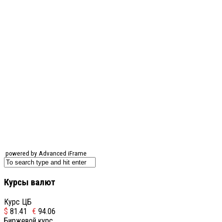
powered by Advanced iFrame
Курсы валют
Курс ЦБ
$
81.41
€
94.06
Биржевой курс