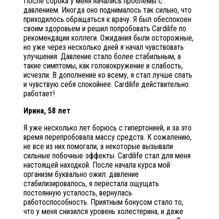
После сорока у меня начались проблемы с
давлением. Иногда оно поднималось так сильно, что
приходилось обращаться к врачу. Я был обеспокоен
своим здоровьем и решил попробовать Cardilife по
рекомендации коллеги. Ожидания были осторожные,
но уже через несколько дней я начал чувствовать
улучшения. Давление стало более стабильным, а
такие симптомы, как головокружение и слабость,
исчезли. В дополнение ко всему, я стал лучше спать
и чувствую себя спокойнее. Cardilife действительно
работает!
Ирина, 58 лет
Я уже несколько лет борюсь с гипертонией, и за это
время перепробовала массу средств. К сожалению,
не все из них помогали, а некоторые вызывали
сильные побочные эффекты. Cardilife стал для меня
настоящей находкой. После начала курса мой
организм буквально ожил: давление
стабилизировалось, я перестала ощущать
постоянную усталость, вернулась
работоспособность. Приятным бонусом стало то,
что у меня снизился уровень холестерина, и даже