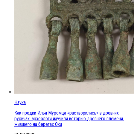
Наука
Как предки Ильи Муромца «растворились» в древних
русичах: археологи изучили историю древнего племени,
жившего на берегах Оки