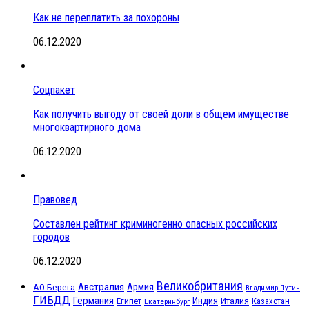
Как не переплатить за похороны
06.12.2020
Соцпакет
Как получить выгоду от своей доли в общем имуществе
многоквартирного дома
06.12.2020
Правовед
Составлен рейтинг криминогенно опасных российских
городов
06.12.2020
Великобритания
Австралия
Армия
АО Берега
Владимир Путин
ГИБДД
Германия
Индия
Италия
Египет
Казахстан
Екатеринбург