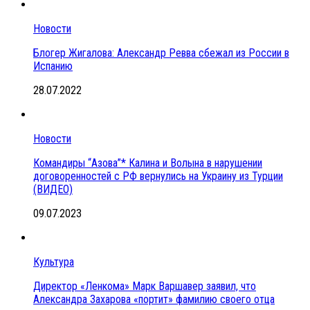
Новости
Блогер Жигалова: Александр Ревва сбежал из России в
Испанию
28.07.2022
Новости
Командиры “Азова”* Калина и Волына в нарушении
договоренностей с РФ вернулись на Украину из Турции
(ВИДЕО)
09.07.2023
Культура
Директор «Ленкома» Марк Варшавер заявил, что
Александра Захарова «портит» фамилию своего отца