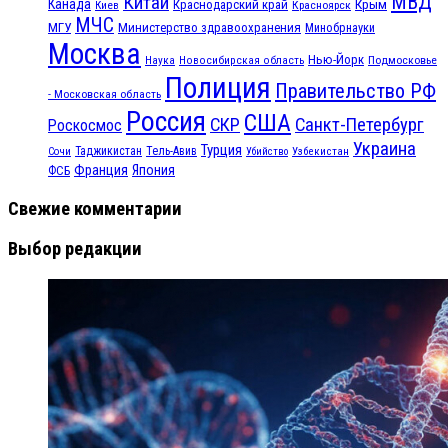
МВД
Китай
Канада
Крым
Краснодарский край
Красноярск
Киев
МЧС
МГУ
Министерство здравоохранения
Минобрнауки
Москва
Нью-Йорк
Наука
Подмосковье
Новосибирская область
Полиция
Правительство РФ
- Московская область
Россия
США
СКР
Санкт-Петербург
Роскосмос
Украина
Турция
Таджикистан
Тель-Авив
Сочи
Убийство
Узбекистан
Франция
Япония
ФСБ
Свежие комментарии
Выбор редакции