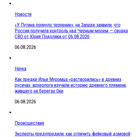
Новости
«У Путина лопнуло терпение»: на Западе заявили, что
Россия получила контроль над Черным морем — сводка
СВО от Юрия Подоляки от 06.08.2026
06.08.2026
Наука
Как предки Ильи Муромца «растворились» в древних
русичах: археологи изучили историю древнего племени,
жившего на берегах Оки
06.08.2026
Происшествия
Эксперты предупредили, как отличить фейковый домовой