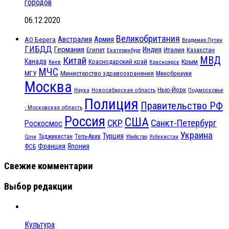
городов
06.12.2020
Великобритания
Австралия
Армия
АО Берега
Владимир Путин
ГИБДД
Германия
Индия
Италия
Египет
Казахстан
Екатеринбург
МВД
Китай
Канада
Крым
Краснодарский край
Красноярск
Киев
МЧС
МГУ
Министерство здравоохранения
Минобрнауки
Москва
Нью-Йорк
Наука
Подмосковье
Новосибирская область
Полиция
Правительство РФ
- Московская область
Россия
США
СКР
Санкт-Петербург
Роскосмос
Украина
Турция
Таджикистан
Тель-Авив
Сочи
Убийство
Узбекистан
Франция
Япония
ФСБ
Свежие комментарии
Выбор редакции
Культура