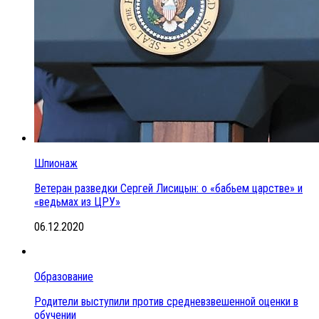
Шпионаж
Ветеран разведки Сергей Лисицын: о «бабьем царстве» и
«ведьмах из ЦРУ»
06.12.2020
Образование
Родители выступили против средневзвешенной оценки в
обучении