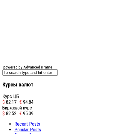
powered by Advanced iFrame
Курсы валют
Курс ЦБ
$
82.17
€
94.84
Биржевой курс
$
82.52
€
95.39
Recent Posts
Popular Posts