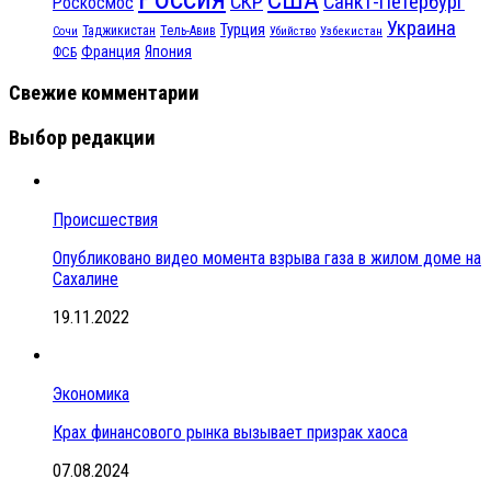
СКР
Санкт-Петербург
Роскосмос
Украина
Турция
Таджикистан
Тель-Авив
Сочи
Убийство
Узбекистан
Франция
Япония
ФСБ
Свежие комментарии
Выбор редакции
Происшествия
Опубликовано видео момента взрыва газа в жилом доме на
Сахалине
19.11.2022
Экономика
Крах финансового рынка вызывает призрак хаоса
07.08.2024