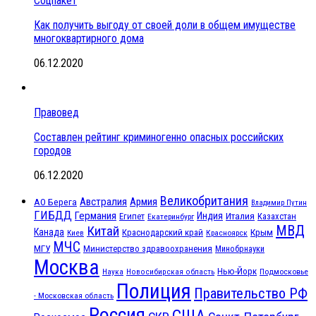
Соцпакет
Как получить выгоду от своей доли в общем имуществе
многоквартирного дома
06.12.2020
Правовед
Составлен рейтинг криминогенно опасных российских
городов
06.12.2020
Великобритания
Австралия
Армия
АО Берега
Владимир Путин
ГИБДД
Германия
Индия
Италия
Египет
Казахстан
Екатеринбург
МВД
Китай
Канада
Крым
Краснодарский край
Красноярск
Киев
МЧС
МГУ
Министерство здравоохранения
Минобрнауки
Москва
Нью-Йорк
Наука
Подмосковье
Новосибирская область
Полиция
Правительство РФ
- Московская область
Россия
США