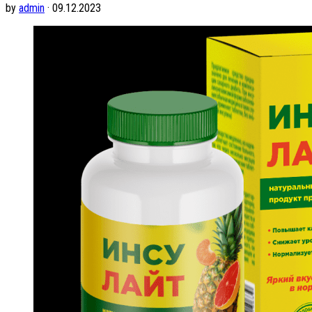
by
admin
· 09.12.2023