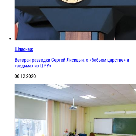
Шпионаж
Ветеран разведки Сергей Лисицын: о «бабьем царстве» и
«ведьмах из ЦРУ»
06.12.2020