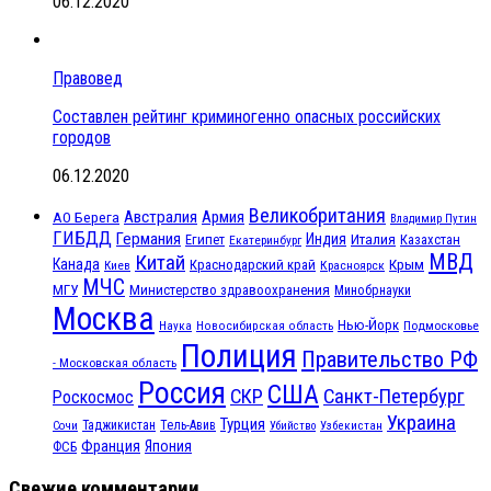
06.12.2020
Правовед
Составлен рейтинг криминогенно опасных российских
городов
06.12.2020
Великобритания
Австралия
Армия
АО Берега
Владимир Путин
ГИБДД
Германия
Индия
Италия
Египет
Казахстан
Екатеринбург
МВД
Китай
Канада
Крым
Краснодарский край
Красноярск
Киев
МЧС
МГУ
Министерство здравоохранения
Минобрнауки
Москва
Нью-Йорк
Наука
Подмосковье
Новосибирская область
Полиция
Правительство РФ
- Московская область
Россия
США
СКР
Санкт-Петербург
Роскосмос
Украина
Турция
Таджикистан
Тель-Авив
Сочи
Убийство
Узбекистан
Франция
Япония
ФСБ
Свежие комментарии