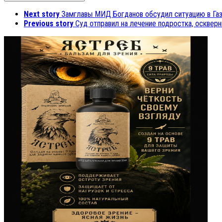
Next story
Замглавы МИД Богданов обсудил ситуацию в Газ
Previous story
Суд отправил на лечение подростка, осквер