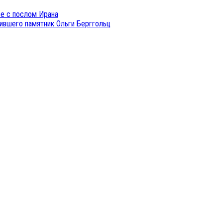
е с послом Ирана
нившего памятник Ольги Берггольц