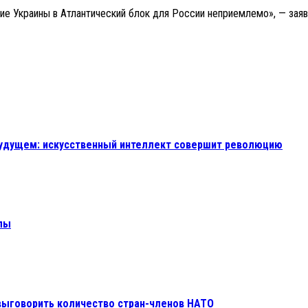
ение Украины в Атлантический блок для России неприемлемо», — зая
будущем: искусственный интеллект совершит революцию
лы
выговорить количество стран-членов НАТО