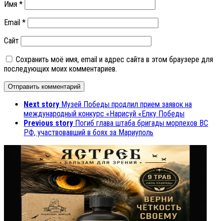
Имя
*
Email
*
Сайт
Сохранить моё имя, email и адрес сайта в этом браузере для
последующих моих комментариев.
Next story
Музей Победы продлил прием заявок на
международный конкурс «Нарисуй «Елку Победы
Previous story
Погиб глава штаба бригады морпехов ВС
РФ, участвовавший в боях за Мариуполь