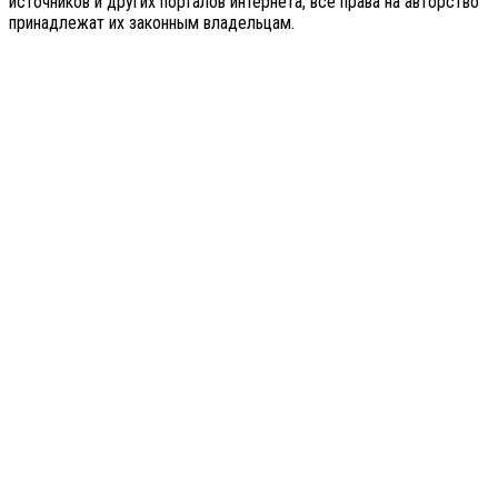
источников и других порталов интернета, все права на авторство
принадлежат их законным владельцам.