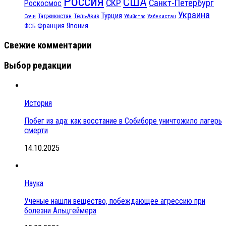
Россия
США
СКР
Санкт-Петербург
Роскосмос
Украина
Турция
Таджикистан
Тель-Авив
Сочи
Убийство
Узбекистан
Франция
Япония
ФСБ
Свежие комментарии
Выбор редакции
История
Побег из ада: как восстание в Собиборе уничтожило лагерь
смерти
14.10.2025
Наука
Ученые нашли вещество, побеждающее агрессию при
болезни Альцгеймера