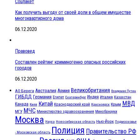
Соцпакет
Как получить выгоду от своей доли в общем имуществе
многоквартирного дома
06.12.2020
Правовед
Составлен рейтинг криминогенно опасных российских
городов
06.12.2020
Великобритания
Австралия
Армия
АО Берега
Владимир Путин
ГИБДД
Германия
Индия
Италия
Египет
Казахстан
Екатеринбург
МВД
Китай
Канада
Крым
Краснодарский край
Красноярск
Киев
МЧС
МГУ
Министерство здравоохранения
Минобрнауки
Москва
Нью-Йорк
Наука
Подмосковье
Новосибирская область
Полиция
Правительство РФ
- Московская область