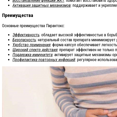
Восстановление функций ЖКТ
: помогает восстановить здор
Активация защитных механизмов
: поддерживает и укрепля
Преимущества
Основные преимущества Пирантокс:
Эффективность
: обладает высокой эффективностью в борьб
Безопасность
: натуральный состав препарата минимизирует
Удобство применения
: форма капсул обеспечивает легкость
Широкий спектр действия
: препарат эффективен не только 
Поддержка иммунитета
: активирует защитные механизмы ор
Профилактика повторных инфекций
: регулярное использов