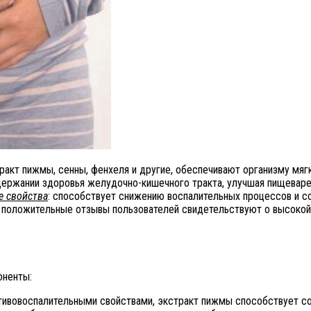
тракт пижмы, сенны, фенхеля и другие, обеспечивают организму мяг
ддержании здоровья желудочно-кишечного тракта, улучшая пищеваре
е свойства
: способствует снижению воспалительных процессов и с
е положительные отзывы пользователей свидетельствуют о высоко
оненты:
тивовоспалительными свойствами, экстракт пижмы способствует со