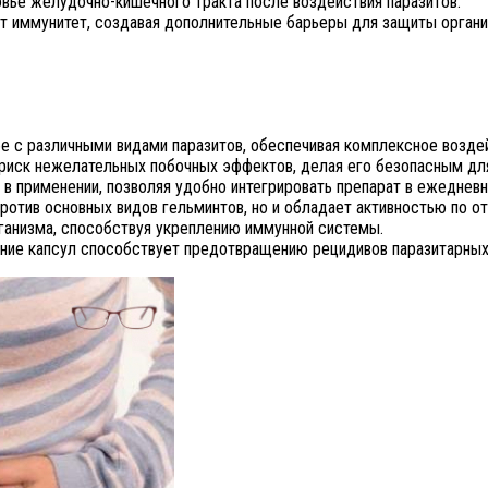
овье желудочно-кишечного тракта после воздействия паразитов.
ет иммунитет, создавая дополнительные барьеры для защиты органи
е с различными видами паразитов, обеспечивая комплексное воздей
 риск нежелательных побочных эффектов, делая его безопасным дл
 в применении, позволяя удобно интегрировать препарат в ежедневн
против основных видов гельминтов, но и обладает активностью по о
ганизма, способствуя укреплению иммунной системы.
ание капсул способствует предотвращению рецидивов паразитарных