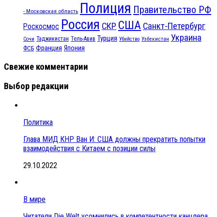
Полиция
Правительство РФ
- Московская область
Россия
США
СКР
Санкт-Петербург
Роскосмос
Украина
Турция
Таджикистан
Тель-Авив
Сочи
Убийство
Узбекистан
Франция
Япония
ФСБ
Свежие комментарии
Выбор редакции
Политика
Глава МИД КНР Ван И: США должны прекратить попытки
взаимодействия с Китаем с позиции силы
29.10.2022
В мире
Читатели Die Welt усомнились в компетентности канцлера