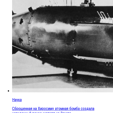
Наука
Сброшенная на Хиросиму атомная бомба создала