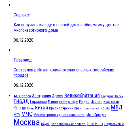
Соцпакет
Как получить выгоду от своей доли в общем имуществе
многоквартирного дома
06.12.2020
Правовед
Составлен рейтинг криминогенно опасных российских
городов
06.12.2020
Великобритания
Австралия
Армия
АО Берега
Владимир Путин
ГИБДД
Германия
Индия
Италия
Египет
Казахстан
Екатеринбург
МВД
Китай
Канада
Крым
Краснодарский край
Красноярск
Киев
МЧС
МГУ
Министерство здравоохранения
Минобрнауки
Москва
Нью-Йорк
Наука
Подмосковье
Новосибирская область