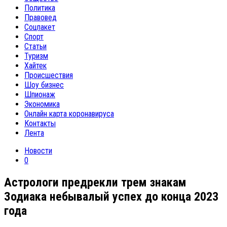
Политика
Правовед
Соцпакет
Спорт
Статьи
Туризм
Хайтек
Происшествия
Шоу бизнес
Шпионаж
Экономика
Онлайн карта коронавируса
Контакты
Лента
Новости
0
Астрологи предрекли трем знакам
Зодиака небывалый успех до конца 2023
года