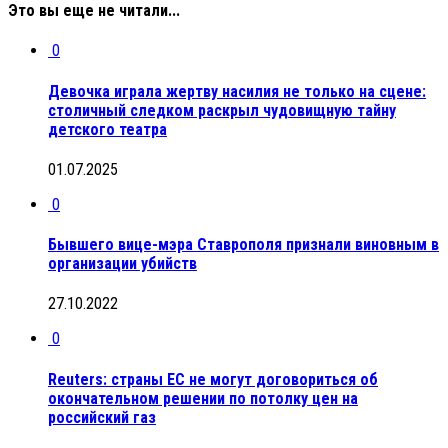
Это вы еще не читали...
0
Девочка играла жертву насилия не только на сцене:
столичный следком раскрыл чудовищную тайну
детского театра
01.07.2025
0
Бывшего вице-мэра Ставрополя признали виновным в
организации убийств
27.10.2022
0
Reuters: страны ЕС не могут договориться об
окончательном решении по потолку цен на
российский газ