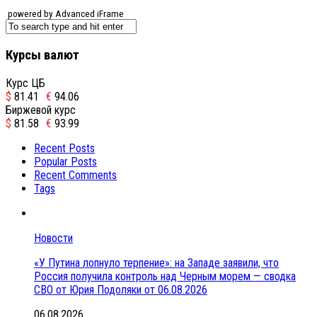
powered by Advanced iFrame
Курсы валют
Курс ЦБ
$
81.41
€
94.06
Биржевой курс
$
81.58
€
93.99
Recent Posts
Popular Posts
Recent Comments
Tags
Новости
«У Путина лопнуло терпение»: на Западе заявили, что
Россия получила контроль над Черным морем — сводка
СВО от Юрия Подоляки от 06.08.2026
06.08.2026