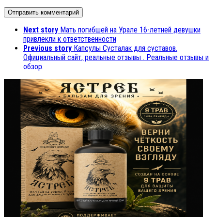
Next story
Мать погибшей на Урале 16-летней девушки
привлекли к ответственности
Previous story
Капсулы Сусталак для суставов.
Официальный сайт, реальные отзывы . Реальные отзывы и
обзор.