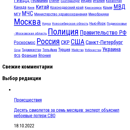
ГИБДД
Германия
Индия
Италия
Египет
Казахстан
Екатеринбург
МВД
Китай
Канада
Крым
Краснодарский край
Красноярск
Киев
МЧС
МГУ
Министерство здравоохранения
Минобрнауки
Москва
Нью-Йорк
Наука
Подмосковье
Новосибирская область
Полиция
Правительство РФ
- Московская область
Россия
США
СКР
Санкт-Петербург
Роскосмос
Украина
Турция
Таджикистан
Тель-Авив
Сочи
Убийство
Узбекистан
Франция
Япония
ФСБ
Свежие комментарии
Выбор редакции
Происшествия
Десять самолетов за семь месяцев: эксперт объяснил
небоевые потери СВО
18.10.2022