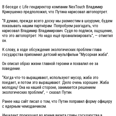
В беседе с Life гендиректор компании NexTouch Владимир
Крикушенко предположил, что Путина нарисовал автопортрет.
“Я думаю, прежде всего доску мы разместим в шоуруме, будем
показывать нашим партнёрам. Попробуем разгадать, что
нарисовал Владимир Владимирович. Судя по подписи, ощущение,
что это автопортрет. Но надо ещё проанализировать”, — отметил
он.
К слову, в ходе обсуждения экологических проблем глава
государства припомнил детский мультфильм “Мусорная жаба”.
Он описал образ жизни главной героини и похвалил ее за
поведение.
“Когда что-то выращивают, используют мусор, жаба это
поедает, и потом это выращивают. Дело очень хорошее. Жаба
молодец! Она на нашей стороне, занимается решением
экологических проблем”, – сказал Путин.
Ранее наш сайт писал о том, что Путин поправил форму офицеру
с ядерным чемоданчиком.
Инцидент произошел во время визита главы государства в