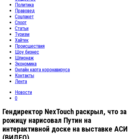
Политика
Правовед
Соцпакет
Спорт
Статьи
Туризм
Хайтек
Происшествия
Шоу бизнес
Шпионаж
Экономика
Онлайн карта коронавируса
Контакты
Лента
Новости
0
Гендиректор NexTouch раскрыл, что за
рожицу нарисовал Путин на
интерактивной доске на выставке АСИ
(ВИДЕО)