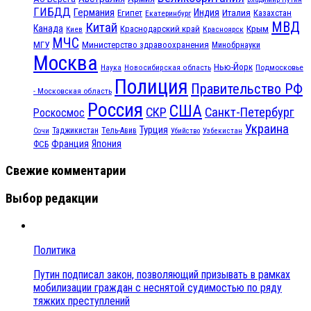
ГИБДД
Германия
Индия
Италия
Египет
Казахстан
Екатеринбург
МВД
Китай
Канада
Крым
Краснодарский край
Красноярск
Киев
МЧС
МГУ
Министерство здравоохранения
Минобрнауки
Москва
Нью-Йорк
Наука
Подмосковье
Новосибирская область
Полиция
Правительство РФ
- Московская область
Россия
США
СКР
Санкт-Петербург
Роскосмос
Украина
Турция
Таджикистан
Тель-Авив
Сочи
Убийство
Узбекистан
Франция
Япония
ФСБ
Свежие комментарии
Выбор редакции
Политика
Путин подписал закон, позволяющий призывать в рамках
мобилизации граждан с неснятой судимостью по ряду
тяжких преступлений