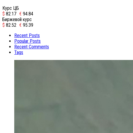
Курс ЦБ
$
82.17
€
94.84
Биржевой курс
$
82.52
€
95.39
Recent Posts
Popular Posts
Recent Comments
Tags