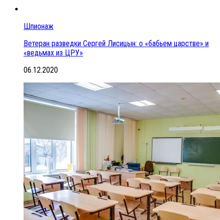
Шпионаж
Ветеран разведки Сергей Лисицын: о «бабьем царстве» и
«ведьмах из ЦРУ»
06.12.2020