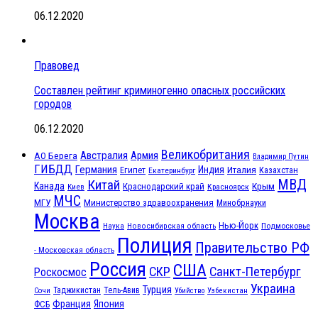
06.12.2020
Правовед
Составлен рейтинг криминогенно опасных российских
городов
06.12.2020
Великобритания
Австралия
Армия
АО Берега
Владимир Путин
ГИБДД
Германия
Индия
Италия
Египет
Казахстан
Екатеринбург
МВД
Китай
Канада
Крым
Краснодарский край
Красноярск
Киев
МЧС
МГУ
Министерство здравоохранения
Минобрнауки
Москва
Нью-Йорк
Наука
Подмосковье
Новосибирская область
Полиция
Правительство РФ
- Московская область
Россия
США
СКР
Санкт-Петербург
Роскосмос
Украина
Турция
Таджикистан
Тель-Авив
Сочи
Убийство
Узбекистан
Франция
Япония
ФСБ