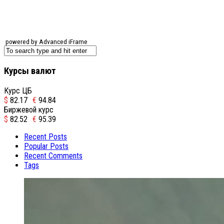
powered by Advanced iFrame
Курсы валют
Курс ЦБ
$
82.17
€
94.84
Биржевой курс
$
82.52
€
95.39
Recent Posts
Popular Posts
Recent Comments
Tags