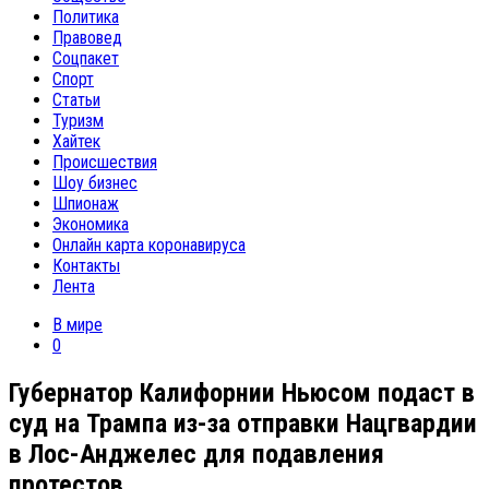
Политика
Правовед
Соцпакет
Спорт
Статьи
Туризм
Хайтек
Происшествия
Шоу бизнес
Шпионаж
Экономика
Онлайн карта коронавируса
Контакты
Лента
В мире
0
Губернатор Калифорнии Ньюсом подаст в
суд на Трампа из-за отправки Нацгвардии
в Лос-Анджелес для подавления
протестов