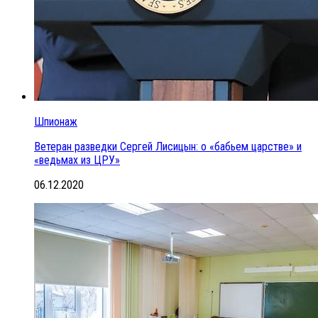
Шпионаж
Ветеран разведки Сергей Лисицын: о «бабьем царстве» и
«ведьмах из ЦРУ»
06.12.2020