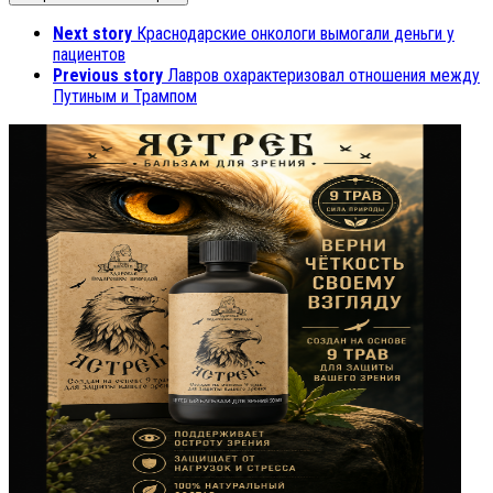
Next story
Краснодарские онкологи вымогали деньги у
пациентов
Previous story
Лавров охарактеризовал отношения между
Путиным и Трампом