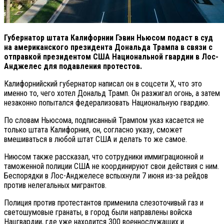
Губернатор штата Калифорнии Гэвин Ньюсом подаст в суд
на американского президента Дональда Трампа в связи с
отправкой президентом США Национальной гвардии в Лос-
Анджелес для подавления протестов.
Калифорнийский губернатор написал он в соцсети X, что это
именно то, чего хотел Дональд Трамп. Он разжигал огонь, а затем
незаконно попытался федерализовать Национальную гвардию.
По словам Ньюсома, подписанный Трампом указ касается не
только штата Калифорния, он, согласно указу, сможет
вмешиваться в любой штат США и делать то же самое.
Ниюсом также рассказал, что сотрудники иммиграционной и
таможенной полиции США не координируют свои действия с ним.
Беспорядки в Лос-Анджелесе вспыхнули 7 июня из-за рейдов
против нелегальных мигрантов.
Полиция против протестантов применила слезоточивый газ и
светошумовые гранаты, в город были направлены войска
Нацгвардии, где уже находится 300 военнослужащих и