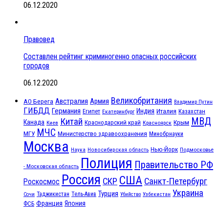
06.12.2020
Правовед
Составлен рейтинг криминогенно опасных российских
городов
06.12.2020
Великобритания
Австралия
Армия
АО Берега
Владимир Путин
ГИБДД
Германия
Индия
Италия
Египет
Казахстан
Екатеринбург
МВД
Китай
Канада
Крым
Краснодарский край
Красноярск
Киев
МЧС
МГУ
Министерство здравоохранения
Минобрнауки
Москва
Нью-Йорк
Наука
Подмосковье
Новосибирская область
Полиция
Правительство РФ
- Московская область
Россия
США
СКР
Санкт-Петербург
Роскосмос
Украина
Турция
Таджикистан
Тель-Авив
Сочи
Убийство
Узбекистан
Франция
Япония
ФСБ