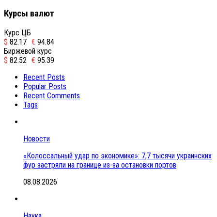
Курсы валют
Курс ЦБ
$
82.17
€
94.84
Биржевой курс
$
82.52
€
95.39
Recent Posts
Popular Posts
Recent Comments
Tags
Новости
«Колоссальный удар по экономике»: 7,7 тысячи украинских
фур застряли на границе из-за остановки портов
08.08.2026
Наука