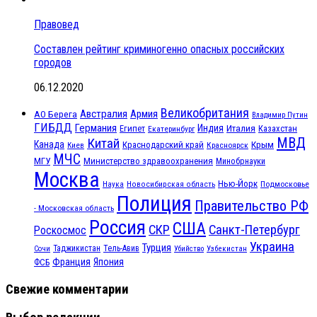
Правовед
Составлен рейтинг криминогенно опасных российских
городов
06.12.2020
Великобритания
Австралия
Армия
АО Берега
Владимир Путин
ГИБДД
Германия
Индия
Италия
Египет
Казахстан
Екатеринбург
МВД
Китай
Канада
Крым
Краснодарский край
Красноярск
Киев
МЧС
МГУ
Министерство здравоохранения
Минобрнауки
Москва
Нью-Йорк
Наука
Подмосковье
Новосибирская область
Полиция
Правительство РФ
- Московская область
Россия
США
СКР
Санкт-Петербург
Роскосмос
Украина
Турция
Таджикистан
Тель-Авив
Сочи
Убийство
Узбекистан
Франция
Япония
ФСБ
Свежие комментарии