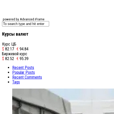
powered by Advanced iFrame
Курсы валют
Курс ЦБ
$
82.17
€
94.84
Биржевой курс
$
82.52
€
95.39
Recent Posts
Popular Posts
Recent Comments
Tags